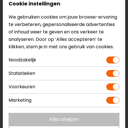
Cookie instellingen
Meerdere luchtinlaten
Meerdere luchtuitlaten
We gebruiken cookies om jouw browse-ervaring
Beroemde rode vergrendelclips
te verbeteren, gepersonaliseerde advertenties
Uitneembare en wasbare binnenvoering
of inhoud weer te geven en ons verkeer te
Sneldrogende antibacteriële binnenvoering
analyseren. Door op ‘Alles accepteren’ te
Geschikt voor brildragers
klikken, stem je in met ons gebruik van cookies.
Voorbereid voor communicatiesysteem
Optimale ventilatie
Noodzakelijk
Meer informatie nodig?
Statistieken
Heb je meer informatie nodig over dit product?
Neem dan
contact
met ons op of kom langs in één
Voorkeuren
van
onze winkels
in Breda, Capelle aan den IJssel,
Marketing
Eindhoven, Vianen of Apeldoorn. In de winkels kun je
het product bekijken & passen en staan onze
verkoopmedewerkers voor je klaar met advies.
Alles afwijzen
Bekijk onze andere
systeemhelmen.