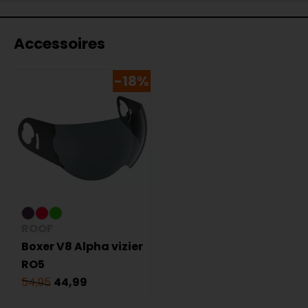
Accessoires
-18%
ROOF
Boxer V8 Alpha vizier
RO5
54,95
44,99