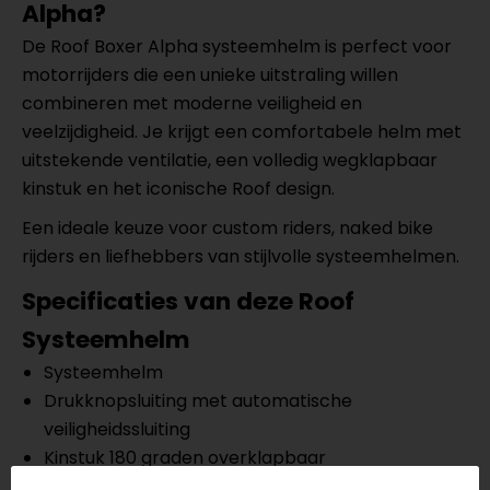
Alpha?
De Roof Boxer Alpha systeemhelm is perfect voor
motorrijders die een unieke uitstraling willen
combineren met moderne veiligheid en
veelzijdigheid. Je krijgt een comfortabele helm met
uitstekende ventilatie, een volledig wegklapbaar
kinstuk en het iconische Roof design.
Een ideale keuze voor custom riders, naked bike
rijders en liefhebbers van stijlvolle systeemhelmen.
Specificaties van deze Roof
Systeemhelm
Systeemhelm
Drukknopsluiting met automatische
veiligheidssluiting
Kinstuk 180 graden overklapbaar
ECE 22.06