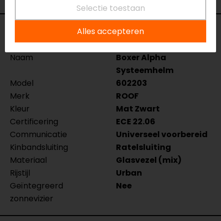
Selectie toestaan
Specificaties
Alles accepteren
Naam
Boxer Alpha
Systeemhelm
Model
602203
Merk
ROOF
Kleur
Mat Zwart
Certificering
ECE 22.06
Communicatie
Universeel voorbereid
Kinbandsluiting
Ratelsluiting
Materiaal
Glasvezel (mix)
Rijstijl
Urban
Geïntegreerd
Nee
zonnevizier