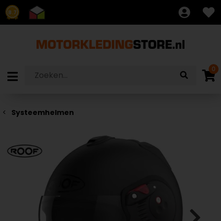
8.7
0
Systeemhelmen