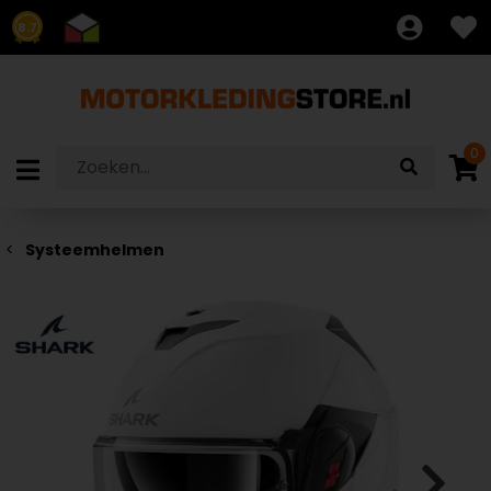
8.7
0
Systeemhelmen