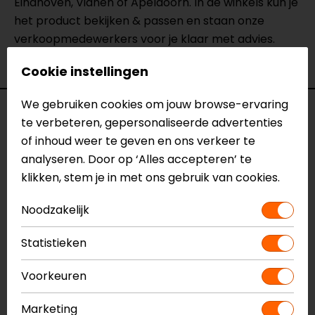
Eindhoven, Vianen of Apeldoorn. In de winkels kun je
het product bekijken & passen en staan onze
verkoopmedewerkers voor je klaar met advies.
Bekijk onze andere
systeemhelmen.
Cookie instellingen
We gebruiken cookies om jouw browse-ervaring
Specificaties
te verbeteren, gepersonaliseerde advertenties
of inhoud weer te geven en ons verkeer te
Naam
Oxo Blank
analyseren. Door op ‘Alles accepteren’ te
Systeemhelm
klikken, stem je in met ons gebruik van cookies.
Model
148613
Merk
Shark
Noodzakelijk
Kleur
Wit
Certificering
ECE 22.06
Statistieken
Kinbandsluiting
Ratelsluiting
Voorkeuren
Materiaal
Thermoplastic
Pinlock
Inbegrepen
Marketing