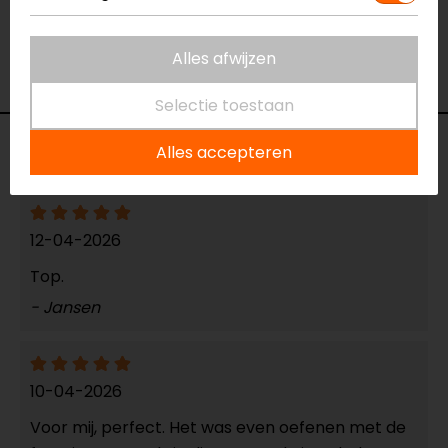
Rijstijl
Urban, Touring,
Adventure
Geïntegreerd
Ja
Alles afwijzen
zonnevizier
Selectie toestaan
Reviews (2)
Alles accepteren
12-04-2026
Top.
- Jansen
10-04-2026
Voor mij, perfect. Het was even oefenen met de