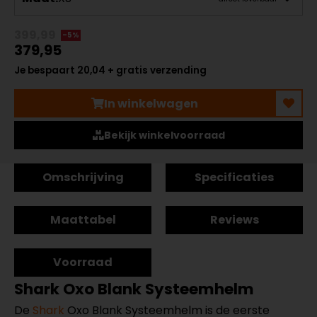
399,99
-5%
379,95
Je bespaart 20,04 + gratis verzending
In winkelwagen
Bekijk winkelvoorraad
Omschrijving
Specificaties
Maattabel
Reviews
Voorraad
Shark Oxo Blank Systeemhelm
De
Shark
Oxo Blank Systeemhelm is de eerste