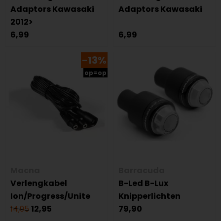
Adaptors Kawasaki
Adaptors Kawasaki
2012>
6,99
6,99
-13%
op=op
Macna
Barracuda
Verlengkabel
B-Led B-Lux
Ion/Progress/Unite
Knipperlichten
14,95
12,95
79,90