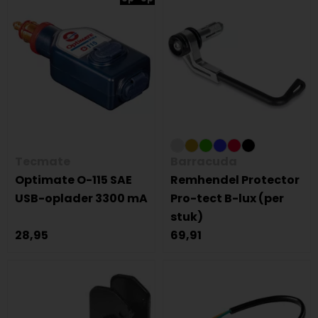
Tecmate
Barracuda
Optimate O-115 SAE
Remhendel Protector
USB-oplader 3300 mA
Pro-tect B-lux (per
stuk)
28,95
69,91