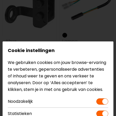
Abus
Lampa
SH 68 69 LOCK
Corner Lights Wiring
Cookie instellingen
CARRIER
Cables - Honda
21,95
7,99
We gebruiken cookies om jouw browse-ervaring
te verbeteren, gepersonaliseerde advertenties
of inhoud weer te geven en ons verkeer te
analyseren. Door op ‘Alles accepteren’ te
klikken, stem je in met ons gebruik van cookies.
Noodzakelijk
Statistieken