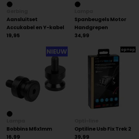
Gerbing
Lampa
Aansluitset
Spanbeugels Motor
Accukabel en Y-kabel
Handgrepen
19,95
34,99
op=op
NIEUW
Lampa
Opti-line
Bobbins M6x1mm
Optiline Usb Fix Trek 2
16,99
39,99