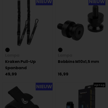
NIEUW
NIEUW
Lampa
Lampa
Kraken Pull-Up
Bobbins M10x1,5 mm
Spanband
49,99
16,99
op=op
NIEUW