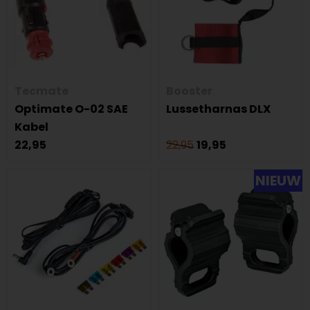
Tecmate
Booster
Optimate O-02 SAE
Lussetharnas DLX
Kabel
22,95
22,95
19,95
NIEUW