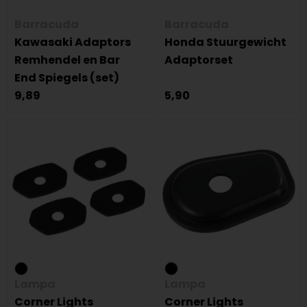
Barracuda
Barracuda
Kawasaki Adaptors
Honda Stuurgewicht
Remhendel en Bar
Adaptorset
End Spiegels (set)
9,89
5,90
Lampa
Lampa
Corner Lights
Corner Lights