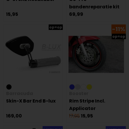
bandenreparatie kit
15,95
69,99
op=op
-11%
op=op
Barracuda
Booster
Skin-X Bar End B-lux
Rim Stripe Incl.
Applicator
169,00
17,95
15,95