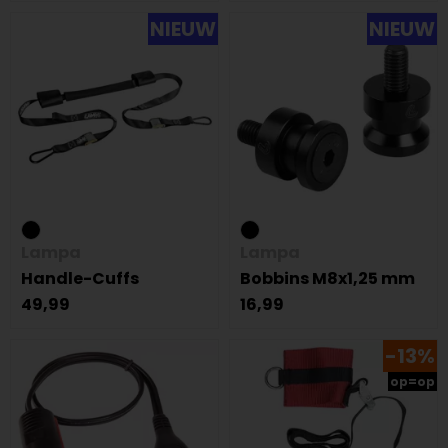
NIEUW
NIEUW
Lampa
Lampa
Handle-Cuffs
Bobbins M8x1,25 mm
49,99
16,99
-13%
op=op