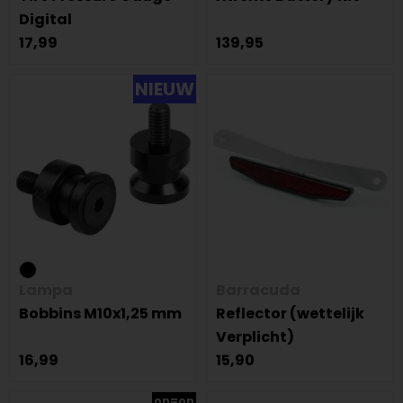
Digital
17,99
139,95
NIEUW
Lampa
Barracuda
Bobbins M10x1,25 mm
Reflector (wettelijk
Verplicht)
16,99
15,90
op=op