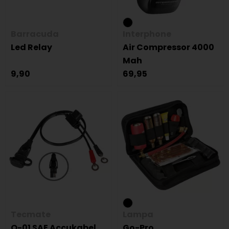
Barracuda
Interphone
Led Relay
Air Compressor 4000
Mah
9,90
69,95
Tecmate
Lampa
O-01 SAE Accukabel
Go-Pro