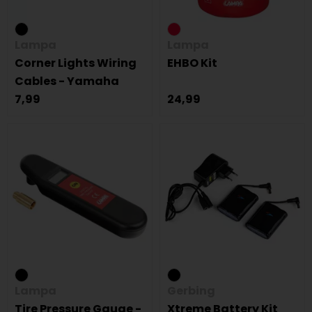
Lampa
Lampa
Corner Lights Wiring
EHBO Kit
Cables - Yamaha
7,99
24,99
Lampa
Gerbing
Tire Pressure Gauge -
Xtreme Battery Kit