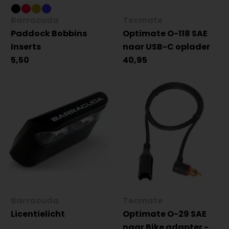
Barracuda
Tecmate
Paddock Bobbins
Optimate O-118 SAE
Inserts
naar USB-C oplader
5,50
40,95
Barracuda
Tecmate
Licentielicht
Optimate O-29 SAE
naar Bike adapter -