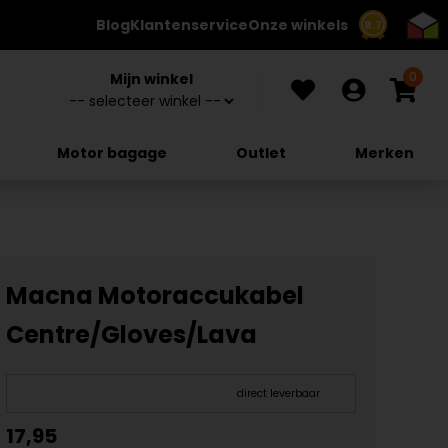
Blog
Klantenservice
Onze winkels
8.7
0
Mijn winkel
Motor bagage
Outlet
Merken
Macna Motoraccukabel
Centre/Gloves/Lava
direct leverbaar
17,95