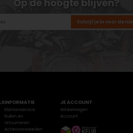
Op de hoogte blijven?
Schrijf je in voor de n
LS
INFORMATIE
JE ACCOUNT
Klantenservice
Winkelwagen
Ruilen en
Account
retourneren
Actievoorwaarden