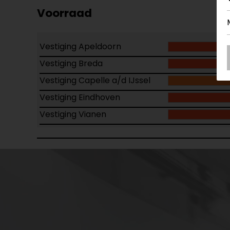
Voorraad
Vestiging Apeldoorn
Vestiging Breda
Vestiging Capelle a/d IJssel
Vestiging Eindhoven
Vestiging Vianen