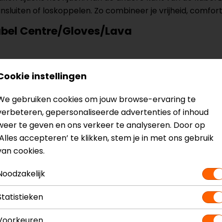
uiten of loskoppelen. Zo combineer je vrijheid, comfort en
bel Centre/Gloves/Lava
Cookie instellingen
? Neem dan
contact
met ons op of kom langs in één van
o
We gebruiken cookies om jouw browse-ervaring te
kun je het product bekijken & passen en staan onze verko
verbeteren, gepersonaliseerde advertenties of inhoud
weer te geven en ons verkeer te analyseren. Door op
‘Alles accepteren’ te klikken, stem je in met ons gebruik
van cookies.
Noodzakelijk
va
Model
16
Statistieken
Kleur
N.v
Voorkeuren