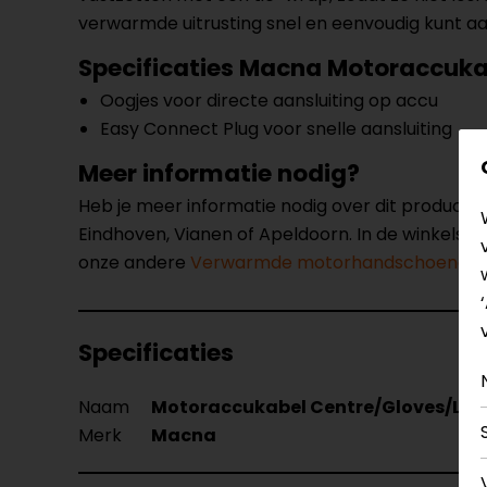
verwarmde uitrusting snel en eenvoudig kunt aansl
Specificaties Macna Motoraccuka
Oogjes voor directe aansluiting op accu
Easy Connect Plug voor snelle aansluiting
Meer informatie nodig?
Heb je meer informatie nodig over dit product
Eindhoven, Vianen of Apeldoorn. In de winkels 
onze andere
Verwarmde motorhandschoenen.
Specificaties
Naam
Motoraccukabel Centre/Gloves/La
Merk
Macna