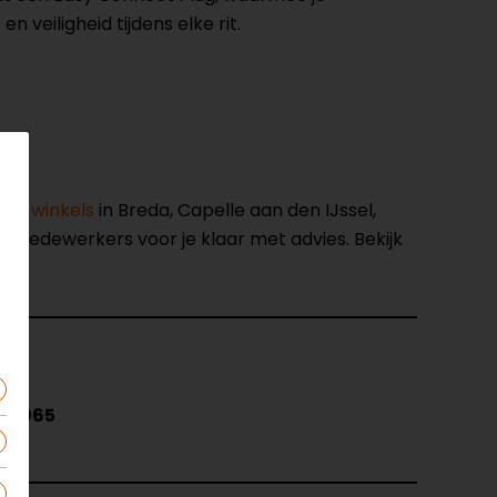
 veiligheid tijdens elke rit.
nze winkels
in Breda, Capelle aan den IJssel,
opmedewerkers voor je klaar met advies. Bekijk
5.8065
.t.