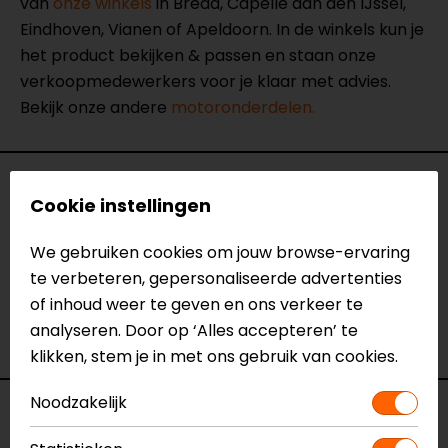
van
onze winkels
in Breda, Capelle aan den IJssel,
Eindhoven, Vianen of Apeldoorn. In de winkels kun je
het product bekijken & passen en staan onze
verkoopmedewerkers voor je klaar met advies.
Bekijk onze andere
motoronderdelen.
Specificaties
Cookie instellingen
Naam
Corner Lights Wiring Cables - BMW
We gebruiken cookies om jouw browse-ervaring
Model
91606
te verbeteren, gepersonaliseerde advertenties
Merk
Lampa
of inhoud weer te geven en ons verkeer te
Kleur
Zwart
analyseren. Door op ‘Alles accepteren’ te
Motormerk
BMW
klikken, stem je in met ons gebruik van cookies.
Noodzakelijk
Voorraad