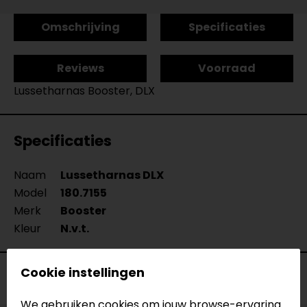
Omschrijving
Specificaties
Reviews
Voorraad
Lussetharnas Booster, DLX
Specificaties
Naam
Lussetharnas DLX
Model
180.7155
Merk
Booster
Kleur
N.v.t.
Cookie instellingen
Voorraad
We gebruiken cookies om jouw browse-ervaring