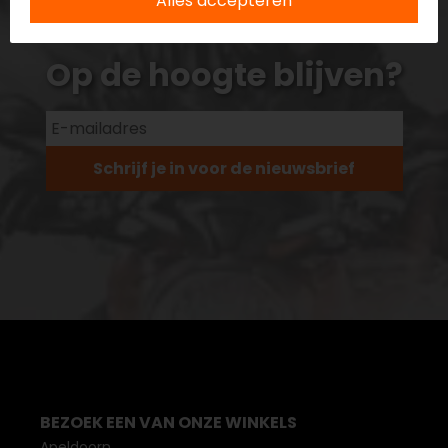
Alles accepteren
Op de hoogte blijven?
Schrijf je in voor de nieuwsbrief
BEZOEK EEN VAN ONZE WINKELS
Apeldoorn