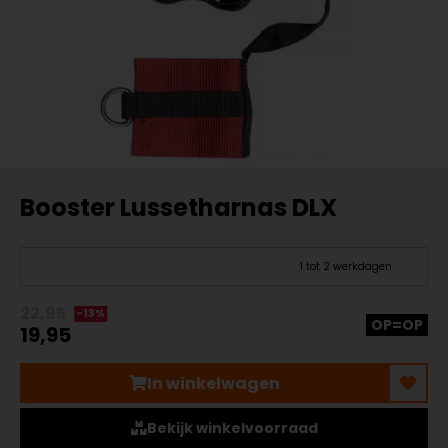
Booster Lussetharnas DLX
1 tot 2 werkdagen
22,95
-13%
OP=OP
19,95
In winkelwagen
Bekijk winkelvoorraad