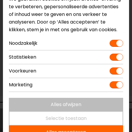
te verbeteren, gepersonaliseerde advertenties
Vestiging Apeldoorn
of inhoud weer te geven en ons verkeer te
Niet op voorraad
analyseren. Door op ‘Alles accepteren’ te
Vestiging Breda
klikken, stem je in met ons gebruik van cookies.
Niet op voorraad
Noodzakelijk
Vestiging Capelle a/d IJssel
Ruime voorraad
Statistieken
Vestiging Eindhoven
Voorkeuren
Niet op voorraad
Vestiging Vianen
Marketing
Niet op voorraad
Alles afwijzen
Selectie toestaan