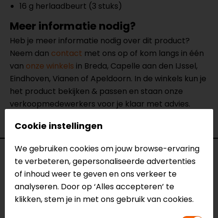
16 g herlaadbeurt (3 stuks)
Meer informatie nodig?
Heb je meer informatie nodig over dit product?
Neem dan
contact
met ons op of kom langs in één
van
onze winkels
in Breda, Capelle aan den IJssel,
Eindhoven, Vianen of Apeldoorn. In de winkels kun je
het product bekijken & passen en staan onze
verkoopmedewerkers voor je klaar met advies.
Bekijk onze andere
motorgereedschap.
Cookie instellingen
We gebruiken cookies om jouw browse-ervaring
Specificaties
te verbeteren, gepersonaliseerde advertenties
of inhoud weer te geven en ons verkeer te
Naam
Go-Pro bandenreparatie kit
analyseren. Door op ‘Alles accepteren’ te
Model
90237
klikken, stem je in met ons gebruik van cookies.
Merk
Lampa