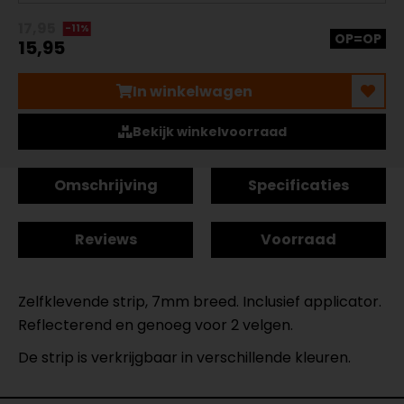
17,95
-11%
OP=OP
15,95
In winkelwagen
Bekijk winkelvoorraad
Omschrijving
Specificaties
Reviews
Voorraad
Zelfklevende strip, 7mm breed. Inclusief applicator.
Reflecterend en genoeg voor 2 velgen.
De strip is verkrijgbaar in verschillende kleuren.