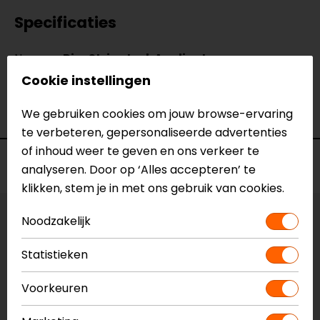
Specificaties
Naam
Rim Stripe Incl. Applicator
Model
180.2871
Cookie instellingen
Merk
Booster
Kleur
We gebruiken cookies om jouw browse-ervaring
Blauw
te verbeteren, gepersonaliseerde advertenties
of inhoud weer te geven en ons verkeer te
Voorraad
analyseren. Door op ‘Alles accepteren’ te
klikken, stem je in met ons gebruik van cookies.
Noodzakelijk
Kleur:
Blauw
Statistieken
Vestiging Apeldoorn
Beperkte voorraad
Voorkeuren
Vestiging Breda