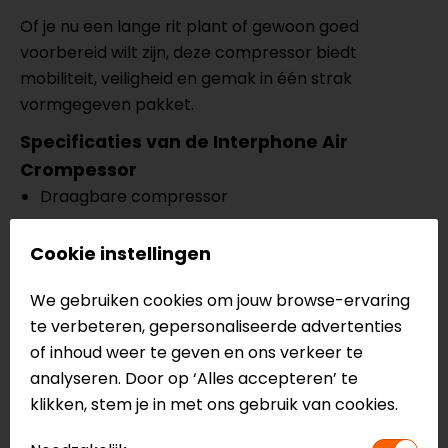
Of je nu een lange rit plant of gewoon goed
voorbereid wilt zijn, deze compressor biedt
mobiliteit, veiligheid en gemak in één strak
vormgegeven pakket.
Specificaties van de Interphone Air
Crompessor
Draagbare compressor
Compact, stil en multifunctioneel
Cookie instellingen
Pompt tot 4 motorbanden op in minder dan 4
minuten op één lading
We gebruiken cookies om jouw browse-ervaring
te verbeteren, gepersonaliseerde advertenties
Geïntegreerde slang
of inhoud weer te geven en ons verkeer te
Realtime monitoring op het dubbele display
analyseren. Door op ‘Alles accepteren’ te
Auto-stopfunctie
klikken, stem je in met ons gebruik van cookies.
Geïntegreerd LED-lampje