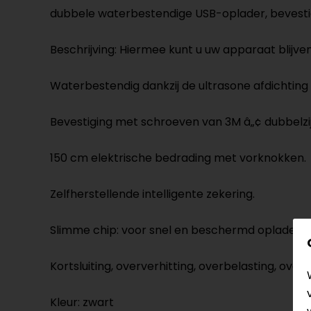
dubbele waterbestendige USB-oplader, bevestig
Beschrijving: Hiermee kunt u uw apparaat blijv
Waterbestendig dankzij de ultrasone afdichti
Bevestiging met schroeven van 3M â„¢ dubbelzi
150 cm elektrische bedrading met vorknokken.
Zelfherstellende intelligente zekering.
Slimme chip: voor snel en beschermd opladen.
Kortsluiting, oververhitting, overbelasting, over
Kleur: zwart