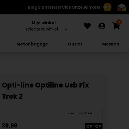
Blog
Klantenservice
Onze winkels
8.7
0
Mijn winkel
Motor bagage
Outlet
Merken
Opti-line Optiline Usb Fix
Trek 2
direct leverbaar
39,99
OP=OP