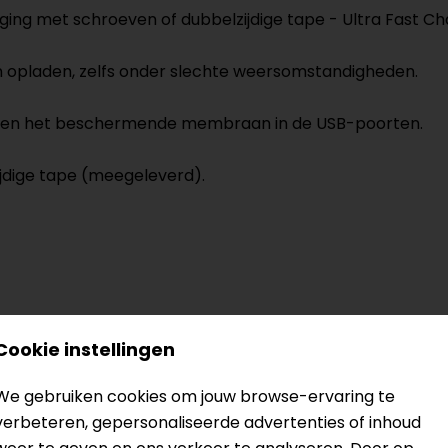
ing met schroeven of dubbelzijdige tape - Ultra Fast Ch
en opladen, zelfs onder slechte weersomstandigheden.
ng en het beschermende membraan in de USB-poorten.
jdige tape (meegeleverd).
Cookie instellingen
spanningsbeveiliging
We gebruiken cookies om jouw browse-ervaring te
verbeteren, gepersonaliseerde advertenties of inhoud