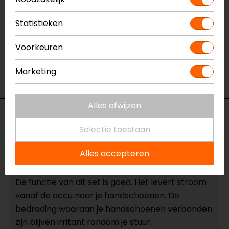
Specificaties
Statistieken
Naam
Aansluitset Accukabel en Y-kabel
Voorkeuren
Model
31590-104
Merk
Gerbing
Marketing
Kleur
Zwart
Alles afwijzen
Reviews (1)
Selectie toestaan
Alles accepteren
01-06-2026
De functie van dit set is goed. Het levert stroom
vanaf de accu naar je handschoenen. De
bedrading waaraan je handschoenen verbonden
zijn blijven irritant rondom je stuur.