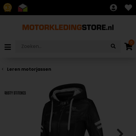
8.7
0
Leren motorjassen