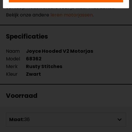
verkoopmedewerkers voor je klaar met advies.
Bekijk onze andere
leren motorjassen
.
Specificaties
Naam
Joyce Hooded V2 Motorjas
Model
68362
Merk
Rusty Stitches
Kleur
Zwart
Voorraad
Maat:
36