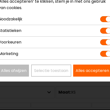
‘Alles accepteren’ te klikken, stem je in met ons gebruik
van cookies.
Noodzakelijk
Statistieken
Voorkeuren
Marketing
Alles afwijzen
Selectie toestaan
Alles accepteren
Maat:
XS