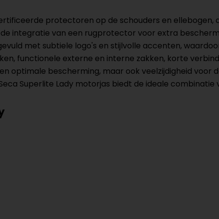
rtificeerde protectoren op de schouders en ellebogen, 
 de integratie van een rugprotector voor extra beschermin
uld met subtiele logo's en stijlvolle accenten, waardoor h
en, functionele externe en interne zakken, korte verbindi
leen optimale bescherming, maar ook veelzijdigheid voor da
 Seca Superlite Lady motorjas biedt de ideale combinatie 
y