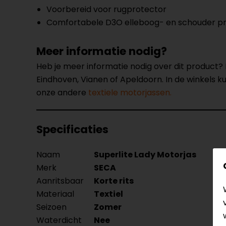
Voorbereid voor rugprotector
Comfortabele D3O elleboog- en schouder p
Meer informatie nodig?
Heb je meer informatie nodig over dit product
Eindhoven, Vianen of Apeldoorn. In de winkels 
onze andere
textiele motorjassen.
Specificaties
Naam
Superlite Lady Motorjas
Merk
SECA
Aanritsbaar
Korte rits
Materiaal
Textiel
Seizoen
Zomer
Waterdicht
Nee