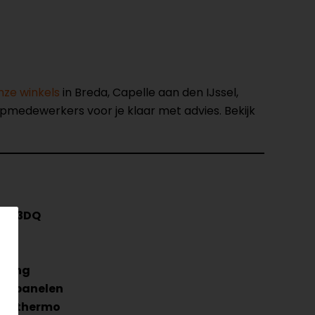
nze winkels
in Breda, Capelle aan den IJssel,
opmedewerkers voor je klaar met advies. Bekijk
PL23DQ
art
uring
shpanelen
en thermo