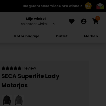
Blog
Klantenservice
Onze winkels
8.7
0
Mijn winkel
Motor bagage
Outlet
Merken
1 review
SECA Superlite Lady
Motorjas