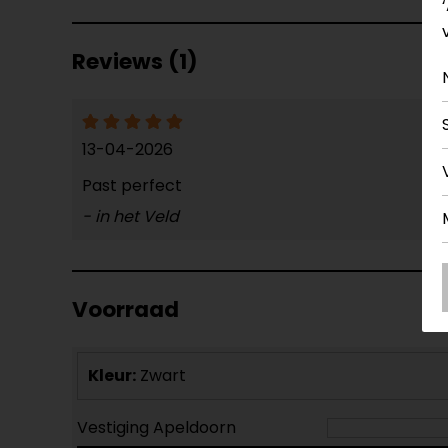
Reviews (1)
13-04-2026
Past perfect
- in het Veld
Voorraad
Kleur:
Zwart
Vestiging Apeldoorn