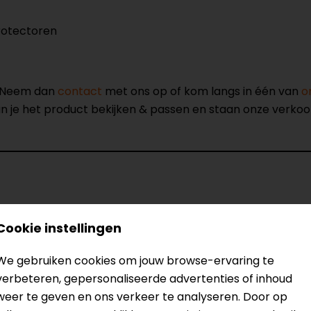
rotectoren
? Neem dan
contact
met ons op of kom langs in één van
o
kun je het product bekijken & passen en staan onze verko
Model
2S
Cookie instellingen
Kleur
Zw
Certificeringsklasse
A
We gebruiken cookies om jouw browse-ervaring te
Rijstijl
To
verbeteren, gepersonaliseerde advertenties of inhoud
Ventilatie
Me
weer te geven en ons verkeer te analyseren. Door op
Thermovoering
Ge