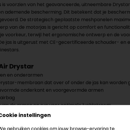
jas is voorzien van het geavanceerde, uitneembare Drys
 en ademende bescherming. Dit betekent dat je bescherm
fgevoerd. De strategisch geplaatste meshpanelen maximal
 van de motorjas is gericht op comfort en functionalite
je voorkeur, terwijl het ergonomische ontwerp en de v
 De jas is uitgerust met CE-gecertificeerde schouder- en 
inestars.
Air Drystar
ogen en onderarmen
rystar-membraan dat over of onder de jas kan worden
rgevormde onderkant en voorgevormde armen
 airbag
 van de armen en rug voor optimale luchtstroom
boogprotectoren
Cookie instellingen
We gebruiken cookies om jouw browse-ervaring te