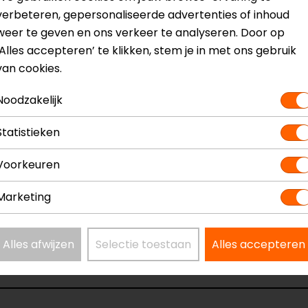
verbeteren, gepersonaliseerde advertenties of inhoud
weer te geven en ons verkeer te analyseren. Door op
? Neem dan
contact
met ons op of kom langs in één van
o
‘Alles accepteren’ te klikken, stem je in met ons gebruik
kun je het product bekijken & passen en staan onze verko
van cookies.
Noodzakelijk
Statistieken
torjas
Model
Voorkeuren
Kleur
Certificeringsklasse
Marketing
Membraan
Seizoen
Alles afwijzen
Selectie toestaan
Alles accepteren
len
Waterdicht