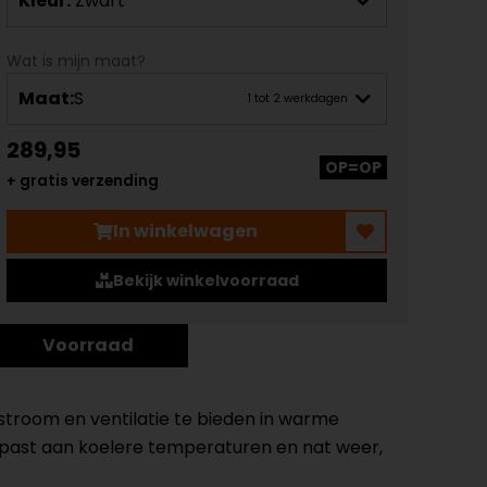
Kleur:
Zwart
Wat is mijn maat?
Maat:
S
1 tot 2 werkdagen
289,95
OP=OP
+ gratis verzending
In winkelwagen
Bekijk winkelvoorraad
Voorraad
stroom en ventilatie te bieden in warme
gepast aan koelere temperaturen en nat weer,