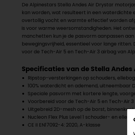
De Alpinestars Stella Andes Air Drystar motor
kan worden, wat resulteert in een waterdichte
overtollig vocht en warmte effectief worden a
is voor warme weersomstandigheden. Het ontwerp
manchetten kun je de pasvorm aanpassen aan 
bewegingsvrijheid, essentieel voor lange ritten.
voor de Tech-Air 5 en Tech-Air 3 airbag van Alp
Specificaties van de Stella Andes 
Ripstop-versterkingen op schouders, elleb
100% waterdicht en ademend, uitneembaar D
Speciale pasvorm met kortere lengte, voo
Voorbereid voor de Tech-Air 5 en Tech-Air 3
Uitgebreid 2D-mesh op de borst, binnenkant
Nucleon Flex Plus Level 1 schouder- en elle
CE II EN17092-4: 2020, A-klasse