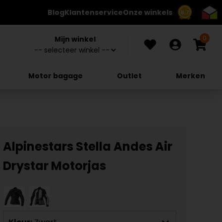
Blog
Klantenservice
Onze winkels
8.7
0
Mijn winkel
Motor bagage
Outlet
Merken
Alpinestars Stella Andes Air
Drystar Motorjas