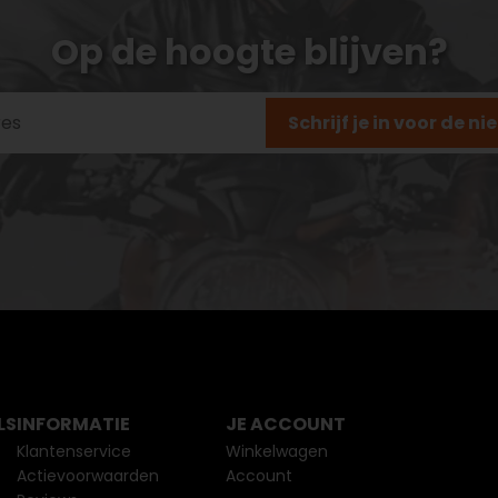
Op de hoogte blijven?
Schrijf je in voor de n
LS
INFORMATIE
JE ACCOUNT
Klantenservice
Winkelwagen
Actievoorwaarden
Account