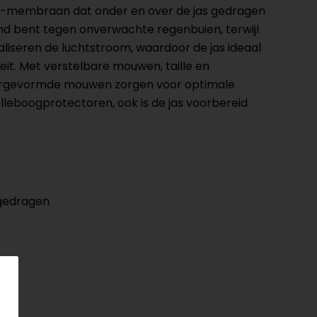
tar-membraan dat onder en over de jas gedragen
d bent tegen onverwachte regenbuien, terwijl
iseren de luchtstroom, waardoor de jas ideaal
it. Met verstelbare mouwen, taille en
oorgevormde mouwen zorgen voor optimale
elleboogprotectoren, ook is de jas voorbereid
 gedragen