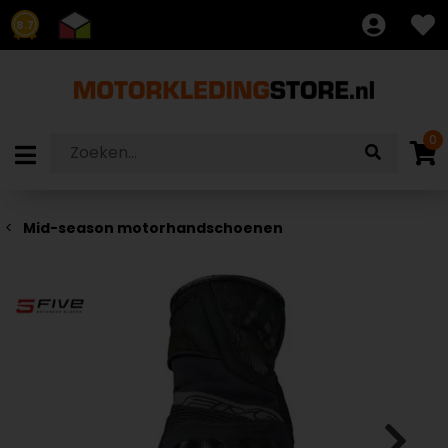
8.7
0
Mid-season motorhandschoenen