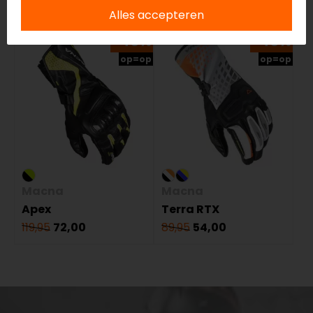
Gerelateerde producten
Alles accepteren
-40%
-40%
op=op
op=op
Macna
Macna
Apex
Terra RTX
119,95
72,00
89,95
54,00