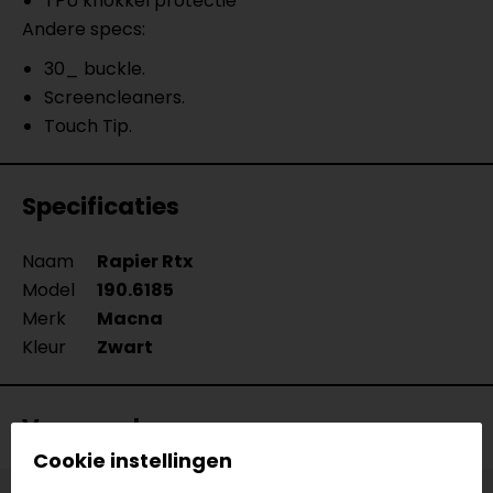
TPU knokkel protectie
Andere specs:
30_ buckle.
Screencleaners.
Touch Tip.
Specificaties
Naam
Rapier Rtx
Model
190.6185
Merk
Macna
Kleur
Zwart
Voorraad
Cookie instellingen