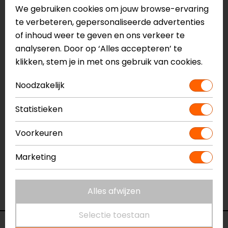
We gebruiken cookies om jouw browse-ervaring
Maat:
S
te verbeteren, gepersonaliseerde advertenties
Laatst beschikbare maat!
of inhoud weer te geven en ons verkeer te
analyseren. Door op ‘Alles accepteren’ te
Vestiging Apeldoorn
klikken, stem je in met ons gebruik van cookies.
Niet op voorraad
Vestiging Breda
Noodzakelijk
Beperkte voorraad
Statistieken
Vestiging Capelle a/d IJssel
Niet op voorraad
Voorkeuren
Vestiging Eindhoven
Marketing
Niet op voorraad
Vestiging Vianen
Niet op voorraad
Alles afwijzen
Selectie toestaan