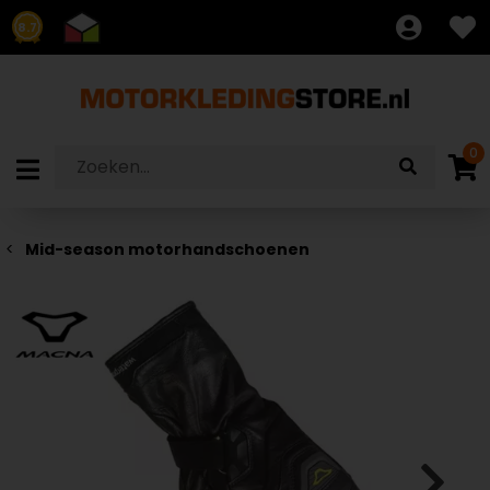
8.7
0
Mid-season motorhandschoenen