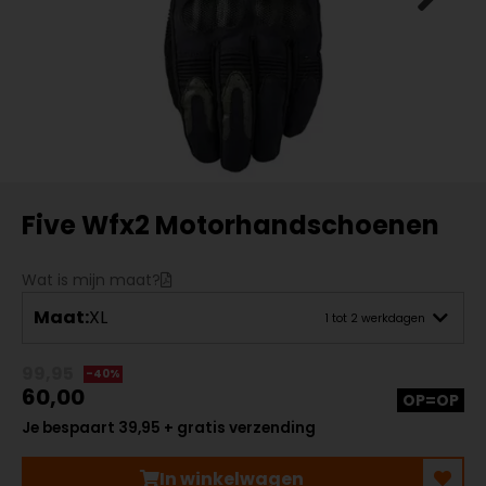
Five Wfx2 Motorhandschoenen
Wat is mijn maat?
Maat:
XL
1 tot 2 werkdagen
99,95
-40%
60,00
OP=OP
Je bespaart 39,95 + gratis verzending
In winkelwagen