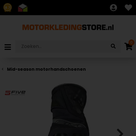
8.7
0
Mid-season motorhandschoenen