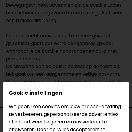
bewegingsvrijheid. Bovendien zijn de Bastille Ladies
handschoenen uitgevoerd in een vintage look voor
een tijdloze uitstraling.
Fraai en zacht aanvoelend trommel-geverfd
geitenleer geeft dat extra aangename gevoel
waardoor je de Bastille handschoenen altijd met
plezier aantrekt.
De stelband aan de pols is de toef op de taart als
het gaat om een aangename en veilige pasvorm.
Qua bescherming hebben we ze versterkt met de
PWR|shield knit op de handpalm, Temperfoam®
Cookie instellingen
vingerknokkels en een Temperfoam® duimknokkel.
We gebruiken cookies om jouw browse-ervaring
te verbeteren, gepersonaliseerde advertenties
Specificaties
of inhoud weer te geven en ons verkeer te
analyseren. Door op ‘Alles accepteren’ te