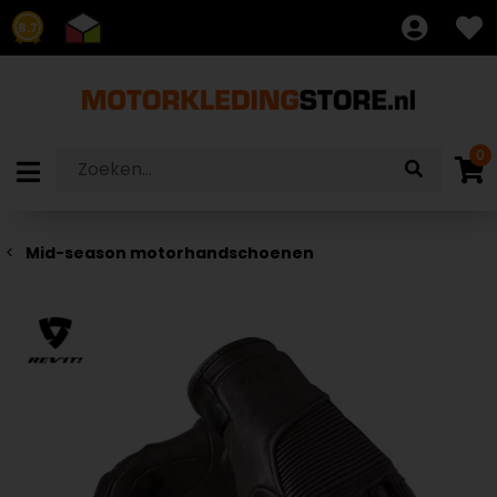
8.7
0
Mid-season motorhandschoenen