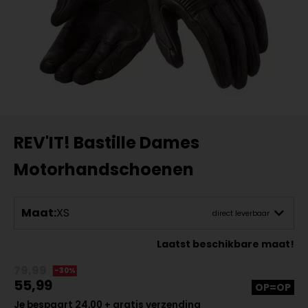
REV'IT! Bastille Dames
Motorhandschoenen
Maat:
XS
direct leverbaar
Laatst beschikbare maat!
79,99
-30%
55,99
OP=OP
Je bespaart 24,00 + gratis verzending