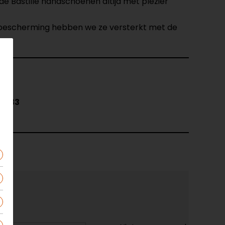
 Bastille handschoenen altijd met plezier
a bescherming hebben we ze versterkt met de
S133
uin