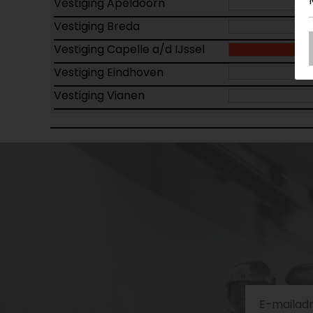
Vestiging Apeldoorn
Vestiging Breda
Vestiging Capelle a/d IJssel
Vestiging Eindhoven
Vestiging Vianen