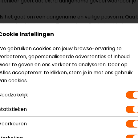
tenleer geeft dat extra aangename gevoel waardoor je de
t als het gaat om een aangename en veilige pasvorm. Qu
 vingerknokkels en een Temperfoam® duimknokkel.
Cookie instellingen
We gebruiken cookies om jouw browse-ervaring te
verbeteren, gepersonaliseerde advertenties of inhoud
n
Model
FG
weer te geven en ons verkeer te analyseren. Door op
Kleur
Br
‘Alles accepteren’ te klikken, stem je in met ons gebruik
van cookies.
Noodzakelijk
Statistieken
Voorkeuren
Laatst beschikbare maat!