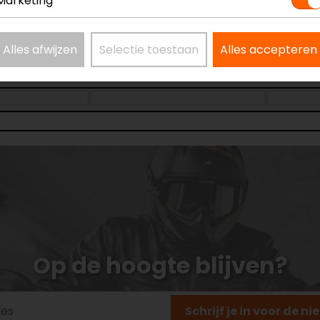
Marketing
Alles afwijzen
Selectie toestaan
Alles accepteren
Op de hoogte blijven?
Schrijf je in voor de n