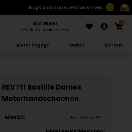
Blog
Klantenservice
Onze winkels
8.7
0
Mijn winkel
Motor bagage
Outlet
Merken
REV'IT! Bastille Dames
Motorhandschoenen
Maat:
XS
direct leverbaar
Laatst beschikbare maat!