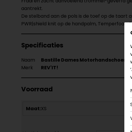
Fraai en zacht aanvoelend trommel-geverfd gei
aantrekt.
De stelband aan de pols is de toef op de taar
PWR|shield knit op de handpalm, Temperfoam®
Specificaties
Naam
Bastille Dames Motorhandschoene
Merk
REV'IT!
Voorraad
Maat:
XS