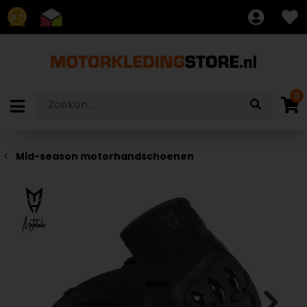
8.7
0
Mid-season motorhandschoenen