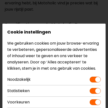
ervaring hebt, bij Motoholic vind je precies wat bij
jouw rijstijl past.
Specificaties van de Motoholic Bran
Mid-season motorhandschoenen
Cookie instellingen
Gemaakt van geitenleer
We gebruiken cookies om jouw browse-ervaring
Harde TPU knokkelprotector
te verbeteren, gepersonaliseerde advertenties
Handpalmbeschermer
of inhoud weer te geven en ons verkeer te
Schuim op vingers, handpalm en onder
analyseren. Door op ‘Alles accepteren’ te
knokkelprotector
klikken, stem je in met ons gebruik van cookies.
Perfect Grip op handpalm
Korte manchet
Noodzakelijk
Treklipje
Touchscreen vriendelijke vingertoppen
Statistieken
CE level 1 KP
Voorkeuren
Meer informatie nodig?