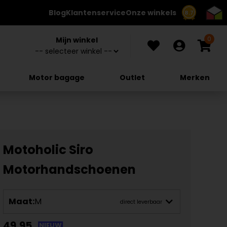
Blog
Klantenservice
Onze winkels
8.7
0
Mijn winkel
Motor bagage
Outlet
Merken
Motoholic Siro
Motorhandschoenen
Maat:
M
direct leverbaar
49,95
NIEUW