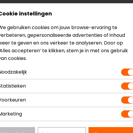
Cookie instellingen
We gebruiken cookies om jouw browse-ervaring te
verbeteren, gepersonaliseerde advertenties of inhoud
weer te geven en ons verkeer te analyseren. Door op
‘Alles accepteren’ te klikken, stem je in met ons gebruik
van cookies.
Noodzakelijk
? Neem dan
contact
met ons op of kom langs in één van
o
Statistieken
kun je het product bekijken & passen en staan onze verko
Voorkeuren
Marketing