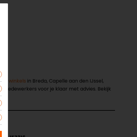
nze winkels
in Breda, Capelle aan den IJssel,
opmedewerkers voor je klaar met advies. Bekijk