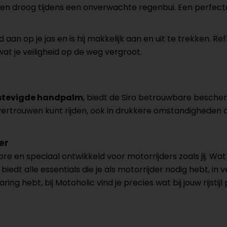
en droog tijdens een onverwachte regenbui. Een perfect
n op je jas en is hij makkelijk aan en uit te trekken. Re
wat je veiligheid op de weg vergroot.
stevigde handpalm
, biedt de Siro betrouwbare bescher
 vertrouwen kunt rijden, ook in drukkere omstandigheden of
er
re en speciaal ontwikkeld voor motorrijders zoals jij. Wa
biedt alle essentials die je als motorrijder nodig hebt, in 
ing hebt, bij Motoholic vind je precies wat bij jouw rijstijl 