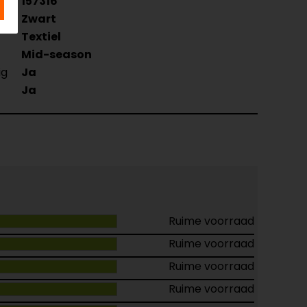
157316
Zwart
Textiel
Mid-season
ig
Ja
Ja
Ruime voorraad
Ruime voorraad
Ruime voorraad
Ruime voorraad