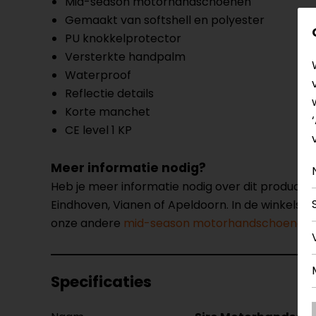
Mid-season motorhandschoenen
Gemaakt van softshell en polyester
PU knokkelprotector
Versterkte handpalm
Waterproof
Reflectie details
Korte manchet
CE level 1 KP
Meer informatie nodig?
Heb je meer informatie nodig over dit product
Eindhoven, Vianen of Apeldoorn. In de winkels 
onze andere
mid-season motorhandschoenen.
Specificaties