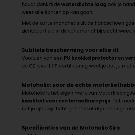
houdt dankzij de
waterdichte laag
ook je hand
weer alle kanten op kan gaan.
Met de korte manchet sluit de handschoen goed aa
zichtbaarheid in de schemer of bij slecht weer, 
Subtiele bescherming voor elke rit
Voorzien van een
PU knokkelprotector
en
ver
de CE level 1 KP certificering weet je dat je met
Motoholic: voor de echte motorliefhebb
Motoholic is het eigen merk van Motorkledingsto
kwaliteit voor een betaalbare prijs
. Het merk 
net je rijbewijs hebt gehaald of al jarenlange ervar
Specificaties van de Motoholic Siro