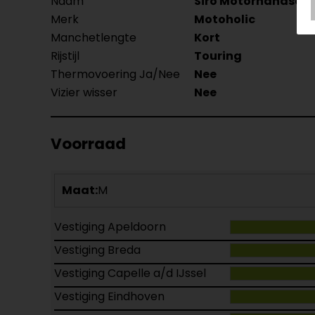
Naam
Siro Motorhandsch
Merk
Motoholic
Manchetlengte
Kort
Rijstijl
Touring
Thermovoering Ja/Nee
Nee
Vizier wisser
Nee
Voorraad
Maat:
M
Vestiging Apeldoorn
Vestiging Breda
Vestiging Capelle a/d IJssel
Vestiging Eindhoven