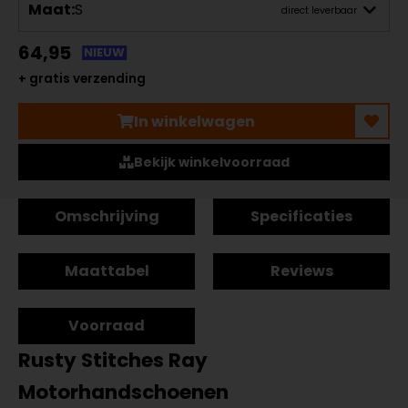
Maat:
S
direct leverbaar
64,95
NIEUW
+ gratis verzending
In winkelwagen
Bekijk winkelvoorraad
Omschrijving
Specificaties
Maattabel
Reviews
Voorraad
Rusty Stitches Ray
Motorhandschoenen