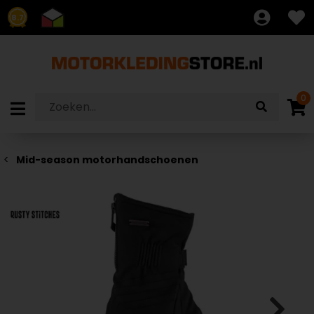
8.7
0
Mid-season motorhandschoenen