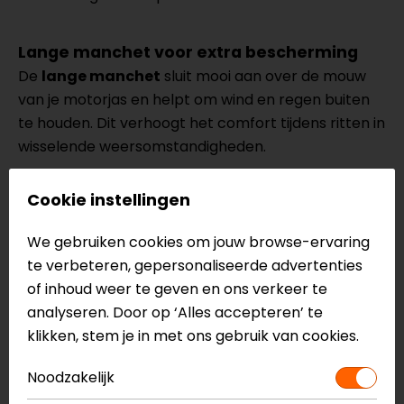
Lange manchet voor extra bescherming
De
lange manchet
sluit mooi aan over de mouw
van je motorjas en helpt om wind en regen buiten
te houden. Dit verhoogt het comfort tijdens ritten in
wisselende weersomstandigheden.
Cookie instellingen
Specificaties van de Rusty Stitches Ray
Mid-season motorhandschoenen
We gebruiken cookies om jouw browse-ervaring
Touring
te verbeteren, gepersonaliseerde advertenties
Harde knokkelprotector
of inhoud weer te geven en ons verkeer te
Versterking op de vingers en handpalm
analyseren. Door op ‘Alles accepteren’ te
Lange manchet
klikken, stem je in met ons gebruik van cookies.
Waterdicht
Winddicht
Noodzakelijk
Hippora, Thinsulate thermovoering