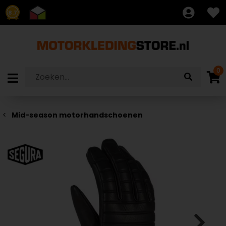
8.7
0
Mid-season motorhandschoenen