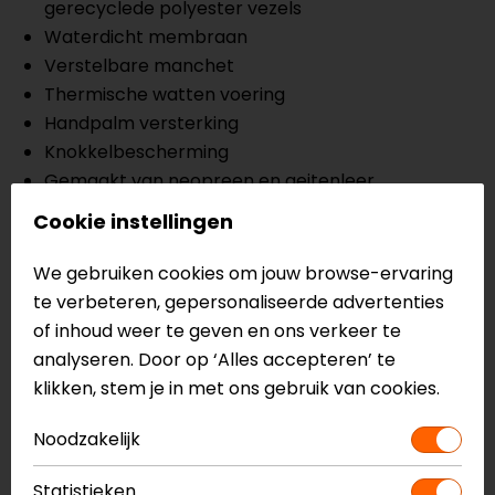
gerecyclede polyester vezels
Waterdicht membraan
Verstelbare manchet
Thermische watten voering
Handpalm versterking
Knokkelbescherming
Gemaakt van neopreen en geitenleer
Sensor systeem, dit zorgt ervoor dat de
Cookie instellingen
handschoenen touchscreen compatible zijn
We gebruiken cookies om jouw browse-ervaring
Meer informatie nodig?
te verbeteren, gepersonaliseerde advertenties
of inhoud weer te geven en ons verkeer te
Heb je meer informatie nodig over dit product?
analyseren. Door op ‘Alles accepteren’ te
Neem dan
contact
met ons op of kom langs in één
klikken, stem je in met ons gebruik van cookies.
van
onze winkels
in Breda, Capelle aan den IJssel,
Eindhoven, Vianen of Apeldoorn. In de winkels kun je
Noodzakelijk
het product bekijken & passen en staan onze
verkoopmedewerkers voor je klaar met advies.
Statistieken