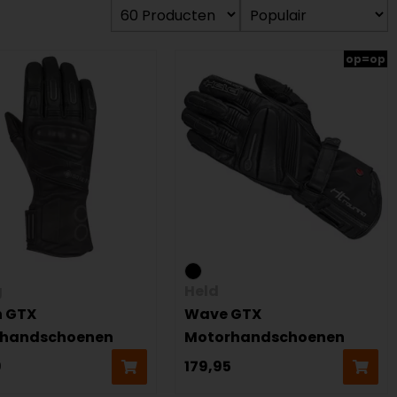
op=op
g
Held
n GTX
Wave GTX
rhandschoenen
Motorhandschoenen
9
179,95