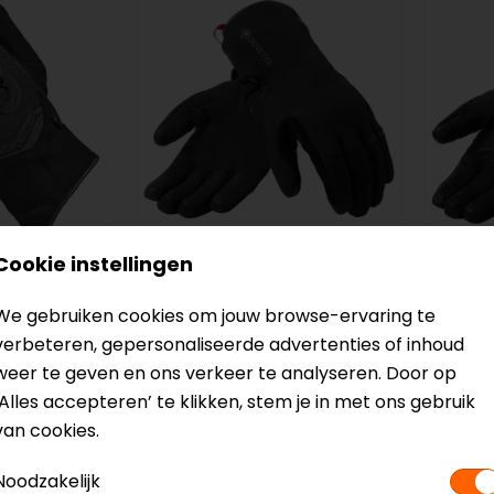
Cookie instellingen
REV'IT!
REV'IT
X
Chevak 2 GTX
Liven
We gebruiken cookies om jouw browse-ervaring te
hoenen
Motorhandschoenen
Moto
verbeteren, gepersonaliseerde advertenties of inhoud
124,99
179,9
weer te geven en ons verkeer te analyseren. Door op
‘Alles accepteren’ te klikken, stem je in met ons gebruik
van cookies.
-40%
NIEUW
Noodzakelijk