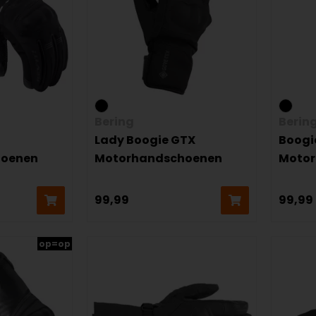
Bering
Berin
Lady Boogie GTX
Boogi
hoenen
Motorhandschoenen
Moto
99,99
99,99
op=op