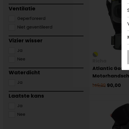
Ventilatie
Geperforeerd
Niet geventileerd
Vizier wisser
Ja
Nee
Richa
Atlantic Gore-
Waterdicht
Motorhandsc
Ja
149,99
90,00
Laatste kans
Ja
Nee