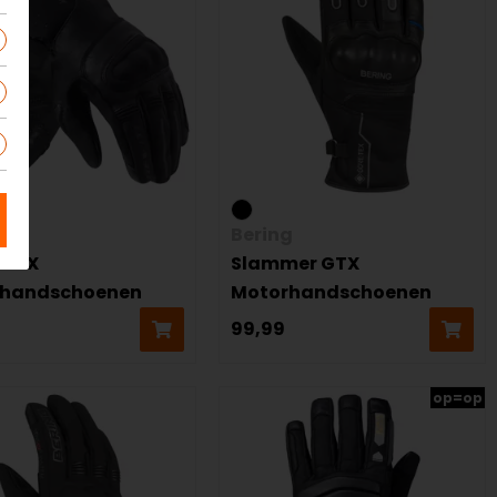
!
Bering
 GTX
Slammer GTX
rhandschoenen
Motorhandschoenen
9
99,99
op=op