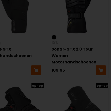
g
IXS
e GTX
Sonar-GTX 2.0 Tour
rhandschoenen
Women
Motorhandschoenen
109,95
op=op
op=op