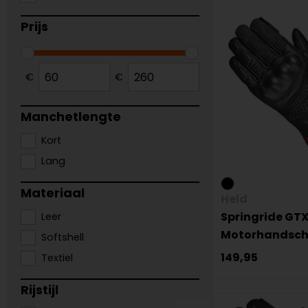
Prijs
€
€
Manchetlengte
Kort
Lang
Materiaal
Held
Springride GT
Leer
Motorhandsc
Softshell
149,95
Textiel
Rijstijl