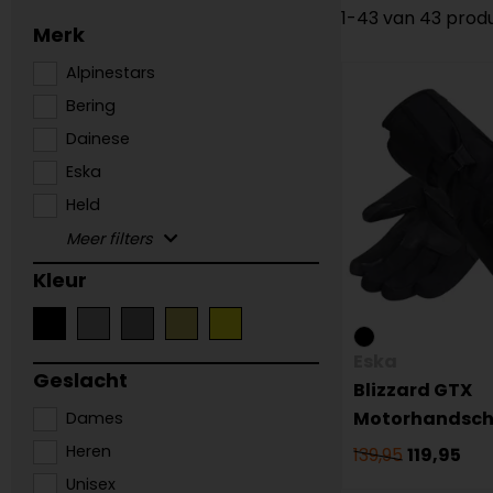
1-43 van 43 prod
Merk
Alpinestars
Bering
Dainese
Eska
Held
Kleur
Eska
Geslacht
Blizzard GTX
Motorhandsc
Dames
Heren
139,95
119,95
Unisex