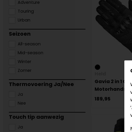
Adventure
Touring
Urban
Seizoen
All-season
Mid-season
Winter
Zomer
Held
Gavia 2 in 1 GT
Thermovoering Ja/Nee
Motorhandsc
Ja
189,95
Nee
Touch tip aanwezig
Ja