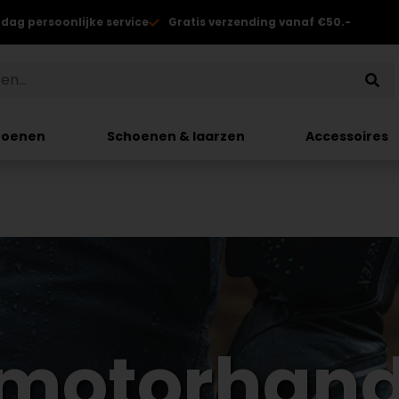
 dag persoonlijke service
Gratis verzending vanaf €50.-
hoenen
Schoenen & laarzen
Accessoires
 motorhan