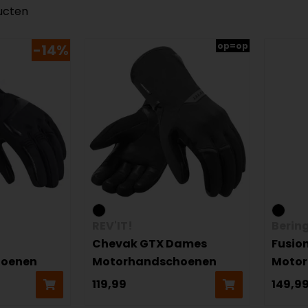
ucten
op=op
-14%
REV'IT!
Berin
Chevak GTX Dames
Fusio
hoenen
Motorhandschoenen
Moto
119,99
149,9