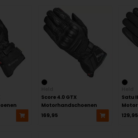
Held
Held
X
Score 4.0 GTX
Satu I
hoenen
Motorhandschoenen
Moto
169,95
129,95