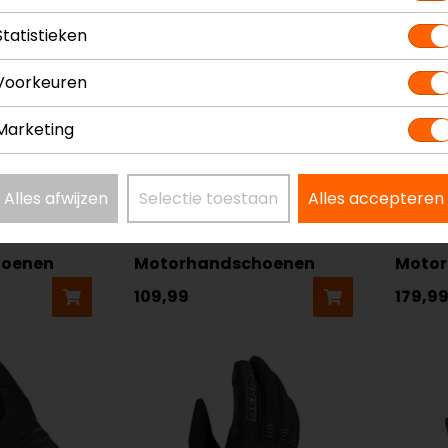
Statistieken
Voorkeuren
Marketing
Alles afwijzen
Selectie toestaan
Alles accepteren
Bering
REV'IT
Tex
Roc GTX
Lacus
hoenen
Motorhandschoenen
Moto
109,99
179,9