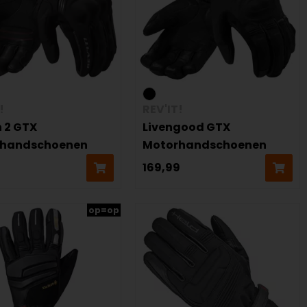
!
REV'IT!
n 2 GTX
Livengood GTX
rhandschoenen
Motorhandschoenen
9
169,99
op=op