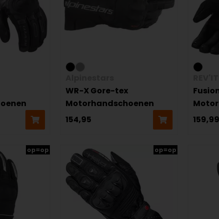
Alpinestars
REV'IT
WR-X Gore-tex
Fusio
hoenen
Motorhandschoenen
Moto
154,95
159,9
op=op
op=op