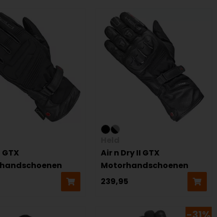
Held
I GTX
Air n Dry II GTX
rhandschoenen
Motorhandschoenen
239,95
-31%