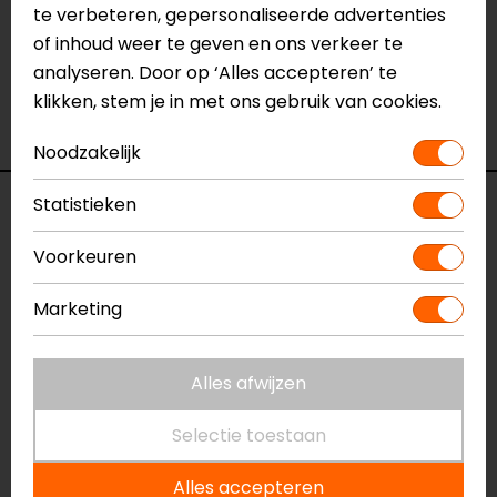
van
onze winkels
in Breda, Capelle aan den IJssel,
te verbeteren, gepersonaliseerde advertenties
Eindhoven, Vianen of Apeldoorn. In de winkels kun je
of inhoud weer te geven en ons verkeer te
het product bekijken & passen en staan onze
analyseren. Door op ‘Alles accepteren’ te
verkoopmedewerkers voor je klaar met advies.
klikken, stem je in met ons gebruik van cookies.
Bekijk onze andere
Gore-Tex motorhandschoenen.
Noodzakelijk
Statistieken
Specificaties
Voorkeuren
Naam
Satu II GTX
Motorhandschoenen
Marketing
Model
002880-00
Merk
Held
Alles afwijzen
Kleur
Zwart
Manchetlengte
Lang
Selectie toestaan
Materiaal
Textiel
Rijstijl
Touring
Alles accepteren