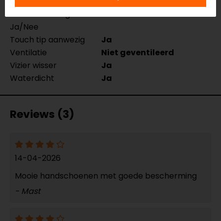
Seizoen
Mid-season
Thermovoering
Ja
Ja/Nee
Touch tip aanwezig
Ja
Ventilatie
Niet geventileerd
Vizier wisser
Ja
Waterdicht
Ja
Reviews (3)
14-04-2026
Mooie handschoenen met goede bescherming
- Mast