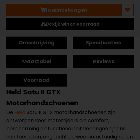
In winkelwagen
Bekijk winkelvoorraad
Omschrijving
Specificaties
Maattabel
Reviews
Voorraad
Held Satu II GTX
Motorhandschoenen
De
Held
Satu II GTX motorhandschoenen zijn
ontworpen voor motorrijders die comfort,
bescherming en functionaliteit verlangen tijdens
hun toerritten, ongeacht de weersomstandigheden.