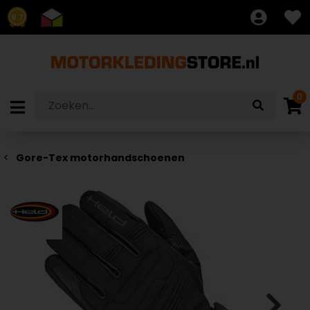
8.7
0
Gore-Tex motorhandschoenen