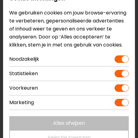
Gemaakt van leer, oxford-nylon en stretch
panelen
We gebruiken cookies om jouw browse-ervaring
Voorgebogen vingers
te verbeteren, gepersonaliseerde advertenties
Gore-Tex constructie en Gore-Grip
of inhoud weer te geven en ons verkeer te
80 gram Primaloft silver thermo voering
analyseren. Door op ‘Alles accepteren’ te
Korte manchet
klikken, stem je in met ons gebruik van cookies.
Verstelbare manchet
Lusje bij manchet om de handschoen makkelijk
Noodzakelijk
aan te trekken
SP knokkel protector met textiellaag over
Statistieken
protector
Voorkeuren
Interne palm vulling voor extra bescherming
Bescherming op vingers en duim
Marketing
CE level 1 KP
Meer informatie nodig?
Alles afwijzen
Heb je meer informatie nodig over dit product?
Selectie toestaan