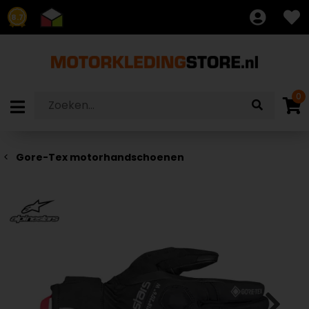
8.7
0
Gore-Tex motorhandschoenen