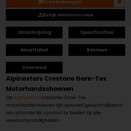
In winkelwagen
Bekijk winkelvoorraad
Omschrijving
Specificaties
Maattabel
Reviews
Voorraad
Alpinestars Crestone Gore-Tex
Motorhandschoenen
De
Alpinestars
Crestone Gore-Tex
motorhandschoenen zijn speciaal geoptimaliseerd
om uitzonderlijk comfort te bieden bij alle
weersomstandigheden.