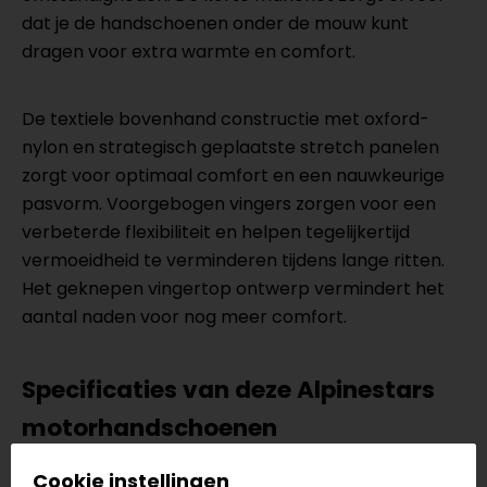
dat je de handschoenen onder de mouw kunt
dragen voor extra warmte en comfort.
De textiele bovenhand constructie met oxford-
nylon en strategisch geplaatste stretch panelen
zorgt voor optimaal comfort en een nauwkeurige
pasvorm. Voorgebogen vingers zorgen voor een
verbeterde flexibiliteit en helpen tegelijkertijd
vermoeidheid te verminderen tijdens lange ritten.
Het geknepen vingertop ontwerp vermindert het
aantal naden voor nog meer comfort.
Specificaties van deze Alpinestars
motorhandschoenen
Leren handpalm en zijwanden
Cookie instellingen