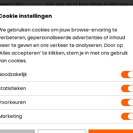
? Neem dan
contact
met ons op of kom langs in één van
o
kun je het product bekijken & passen en staan onze verko
Cookie instellingen
We gebruiken cookies om jouw browse-ervaring te
verbeteren, gepersonaliseerde advertenties of inhoud
weer te geven en ons verkeer te analyseren. Door op
‘Alles accepteren’ te klikken, stem je in met ons gebruik
handschoenen
Model
van cookies.
Kleur
Materiaal
Noodzakelijk
Seizoen
Touch tip a
Statistieken
Vizier wisser
Voorkeuren
Marketing