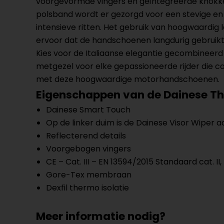
voorgevormde vingers en geïntegreerde knokkelb
polsband wordt er gezorgd voor een stevige en 
intensieve ritten. Het gebruik van hoogwaardig 
ervoor dat de handschoenen langdurig gebruik
Kies voor de Italiaanse elegantie gecombinee
metgezel voor elke gepassioneerde rijder die 
met deze hoogwaardige motorhandschoenen.
Eigenschappen van de Dainese T
Dainese Smart Touch
Op de linker duim is de Dainese Visor Wiper 
Reflecterend details
Voorgebogen vingers
CE – Cat. III – EN 13594/2015 Standaard cat. II, 
Gore-Tex membraan
Dexfil thermo isolatie
Meer informatie nodig?