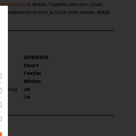
nze winkels
in Breda, Capelle aan den IJssel,
opmedewerkers voor je klaar met advies. Bekijk
201815919
Zwart
Textiel
Winter
anwezig
Ja
Ja