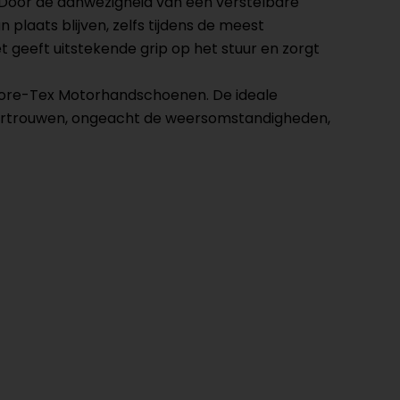
. Door de aanwezigheid van een verstelbare
laats blijven, zelfs tijdens de meest
t geeft uitstekende grip op het stuur en zorgt
Gore-Tex Motorhandschoenen. De ideale
 vertrouwen, ongeacht de weersomstandigheden,