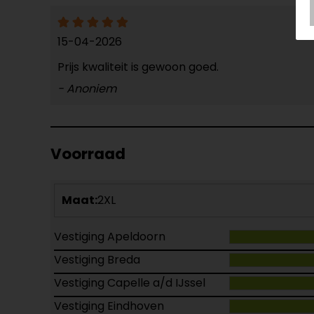
15-04-2026
Prijs kwaliteit is gewoon goed.
- Anoniem
Voorraad
Maat:
2XL
Vestiging Apeldoorn
Vestiging Breda
Vestiging Capelle a/d IJssel
Vestiging Eindhoven