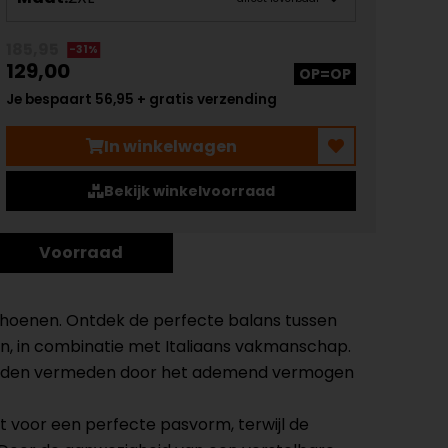
185,95
-31%
129,00
OP=OP
Je bespaart 56,95 + gratis verzending
In winkelwagen
Bekijk winkelvoorraad
Voorraad
oenen. Ontdek de perfecte balans tussen
ën, in combinatie met Italiaans vakmanschap.
 handen vermeden door het ademend vermogen
 voor een perfecte pasvorm, terwijl de