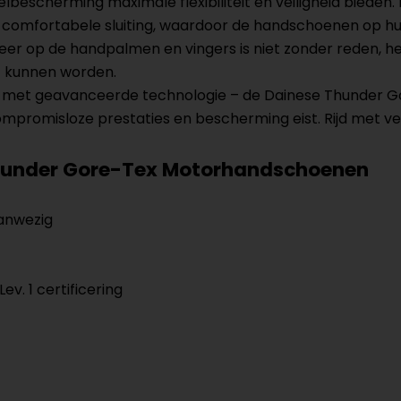
escherming maximale flexibiliteit en veiligheid bieden
comfortabele sluiting, waardoor de handschoenen op hun p
leer op de handpalmen en vingers is niet zonder reden, he
t kunnen worden.
rd met geavanceerde technologie – de Dainese Thunder 
compromisloze prestaties en bescherming eist. Rijd met
hunder Gore-Tex Motorhandschoenen
aanwezig
Lev. 1 certificering