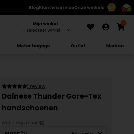
Blog
Klantenservice
Onze winkels
8.7
0
Mijn winkel
Motor bagage
Outlet
Merken
1 review
Dainese Thunder Gore-Tex
handschoenen
Wat is mijn maat?
Maat:
2XL
direct leverbaar