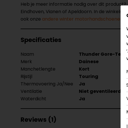
Heb je meer informatie nodig over dit product
Eindhoven, Vianen of Apeldoorn. In de winkels 
ook onze
andere winter motorhandschoenen
.
Specificaties
Naam
Thunder Gore-Tex 
Merk
Dainese
Manchetlengte
Kort
Rijstijl
Touring
Thermovoering Ja/Nee
Ja
Ventilatie
Niet geventileerd
Waterdicht
Ja
Reviews (1)