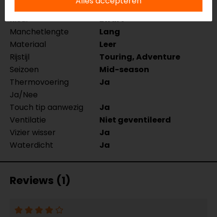
Alles accepteren
Merk
Held
Kleur
Zwart
Manchetlengte
Lang
Materiaal
Leer
Rijstijl
Touring, Adventure
Seizoen
Mid-season
Thermovoering
Ja
Ja/Nee
Touch tip aanwezig
Ja
Ventilatie
Niet geventileerd
Vizier wisser
Ja
Waterdicht
Ja
Reviews (1)