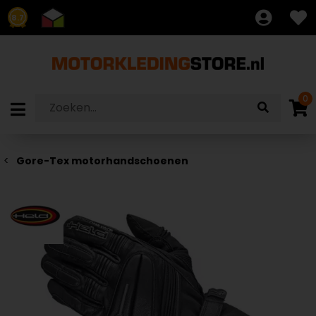
8.7
0
Gore-Tex motorhandschoenen