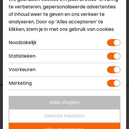
te verbeteren, gepersonaliseerde advertenties
CE EN 13594
of inhoud weer te geven en ons verkeer te
Meer informatie nodig?
analyseren. Door op ‘Alles accepteren’ te
Heb je meer informatie nodig over dit product?
klikken, stem je in met ons gebruik van cookies.
Neem dan
contact
met ons op of kom langs in één
van
onze winkels
in Breda, Capelle aan den IJssel,
Noodzakelijk
Eindhoven, Vianen of Apeldoorn. In de winkels kun je
Statistieken
het product bekijken & passen en staan onze
verkoopmedewerkers voor je klaar met advies.
Voorkeuren
Bekijk onze andere
Gore-Tex motorhandschoenen.
Marketing
Specificaties
Alles afwijzen
Naam
Wave GTX
Selectie toestaan
Motorhandschoenen
Model
002341.00