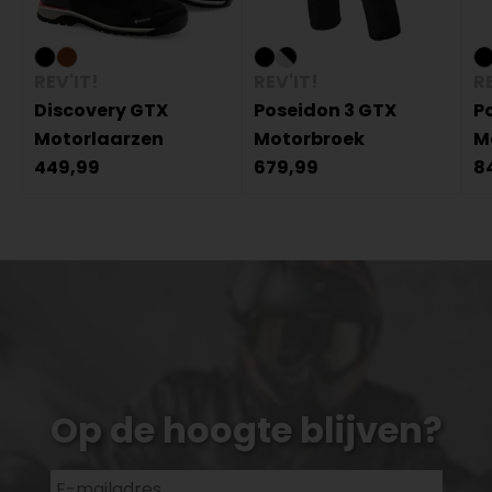
REV'IT!
REV'IT!
RE
Discovery GTX
Poseidon 3 GTX
P
Motorlaarzen
Motorbroek
M
449,99
679,99
8
Op de hoogte blijven?