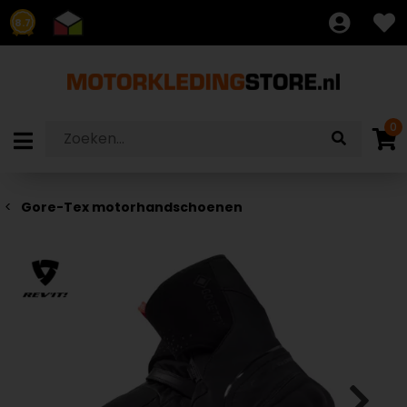
8.7
0
Gore-Tex motorhandschoenen