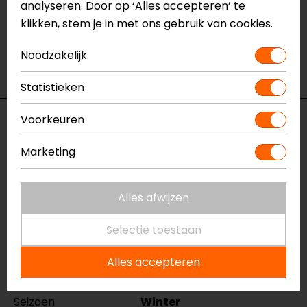
analyseren. Door op ‘Alles accepteren’ te
het product bekijken & passen en staan onze
klikken, stem je in met ons gebruik van cookies.
verkoopmedewerkers voor je klaar met advies.
Bekijk ook onze
andere GORE-TEX
Noodzakelijk
motorhandschoenen
.
Statistieken
Voorkeuren
Specificaties
Marketing
Naam
Fusion 3 GTX
Motorhandschoenen
Model
141535
Alles afwijzen
Merk
REV'IT!
Selectie toestaan
Kleur
Zwart
Manchetlengte
Lang
Alles accepteren
Materiaal
Textiel
Rijstijl
Touring, Adventure
Seizoen
Winter