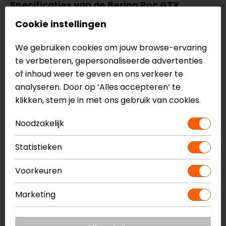
Specificaties van de Bering Roc GTX
Gore-Tex motorhandschoenen
Cookie instellingen
Touring
PU knokkelprotector
We gebruiken cookies om jouw browse-ervaring
Versterkingen handpalm en vingers
te verbeteren, gepersonaliseerde advertenties
Gore-Tex membraan
of inhoud weer te geven en ons verkeer te
Lange manchet
analyseren. Door op ‘Alles accepteren’ te
Touchscreen vriendelijke vingertoppen
klikken, stem je in met ons gebruik van cookies.
Reflectiedetails
Noodzakelijk
CE EN13594 1
Statistieken
Meer informatie nodig?
Heb je meer informatie nodig over dit product?
Voorkeuren
Neem dan
contact
met ons op of kom langs in één
van
onze winkels
in Breda, Capelle aan den IJssel,
Marketing
Eindhoven, Vianen of Apeldoorn. In de winkels kun je
het product bekijken & passen en staan onze