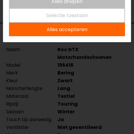
Alles afwijzen
verkoopmedewerkers voor je klaar met advies.
Bekijk onze andere
gore-tex motorhandschoenen.
Selectie toestaan
Alles accepteren
Specificaties
Naam
Roc GTX
Motorhandschoenen
Model
155416
Merk
Bering
Kleur
Zwart
Manchetlengte
Lang
Materiaal
Textiel
Rijstijl
Touring
Seizoen
Winter
Touch tip aanwezig
Ja
Ventilatie
Niet geventileerd