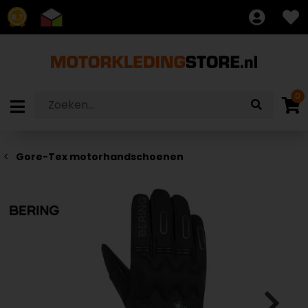
8.7
0
Gore-Tex motorhandschoenen