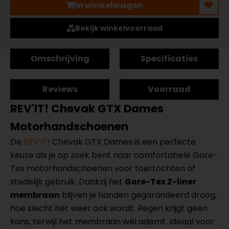
In winkelwagen
Bekijk winkelvoorraad
Omschrijving
Specificaties
Reviews
Voorraad
REV'IT! Chevak GTX Dames
Motorhandschoenen
De
REV'IT!
Chevak GTX Dames is een perfecte
keuze als je op zoek bent naar comfortabele Gore-
Tex motorhandschoenen voor toertochten of
stedelijk gebruik. Dankzij het
Gore-Tex Z-liner
membraan
blijven je handen gegarandeerd droog,
hoe slecht het weer ook wordt. Regen krijgt geen
kans, terwijl het membraan wél ademt. Ideaal voor