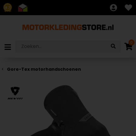
8.7
0
Gore-Tex motorhandschoenen