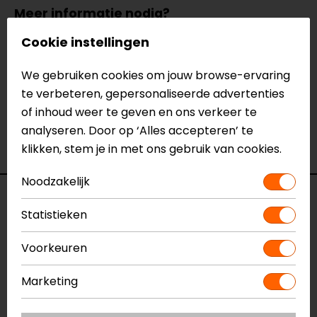
Meer informatie nodig?
Heb je meer informatie nodig over dit product?
Cookie instellingen
Neem dan
contact
met ons op of kom langs in één
van
onze winkels
in Breda, Capelle aan den IJssel,
We gebruiken cookies om jouw browse-ervaring
Eindhoven, Vianen of Apeldoorn. In de winkels kun je
te verbeteren, gepersonaliseerde advertenties
het product bekijken & passen en staan onze
of inhoud weer te geven en ons verkeer te
verkoopmedewerkers voor je klaar met advies.
analyseren. Door op ‘Alles accepteren’ te
Bekijk onze andere
gore-tex motorhandschoenen.
klikken, stem je in met ons gebruik van cookies.
Noodzakelijk
Specificaties
Statistieken
Naam
Chevak GTX Dames
Voorkeuren
Motorhandschoenen
Model
FGW081
Marketing
Merk
REV'IT!
Kleur
Zwart