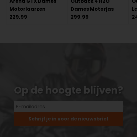
Arena GTX Dames
Outback 4 H2O
O
Motorlaarzen
Dames Motorjas
L
229,99
299,99
2
Op de hoogte blijven?
Schrijf je in voor de nieuwsbrief