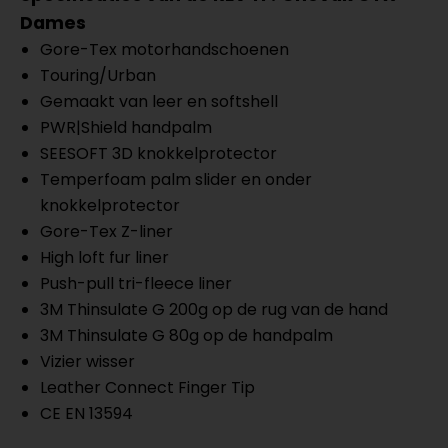
Dames
Gore-Tex motorhandschoenen
Touring/Urban
Gemaakt van leer en softshell
PWR|Shield handpalm
SEESOFT 3D knokkelprotector
Temperfoam palm slider en onder
knokkelprotector
Gore-Tex Z-liner
High loft fur liner
Push-pull tri-fleece liner
3M Thinsulate G 200g op de rug van de hand
3M Thinsulate G 80g op de handpalm
Vizier wisser
Leather Connect Finger Tip
CE EN 13594