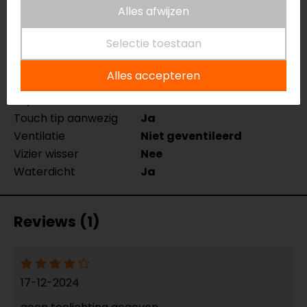
Alles afwijzen
Manchetlengte
Lang
Materiaal
Textiel
Selectie toestaan
Rijstijl
Urban, Touring
Seizoen
Winter, Mid-season
Alles accepteren
Thermovoering
Ja
Ja/Nee
Touch tip aanwezig
Ja
Ventilatie
Niet geventileerd
Vizier wisser
Nee
Waterdicht
Ja
Reviews (1)
17-12-2024