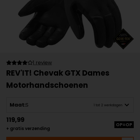
1 review
REV'IT! Chevak GTX Dames
Motorhandschoenen
Maat:
S
1 tot 2 werkdagen
119,99
OP=OP
+ gratis verzending