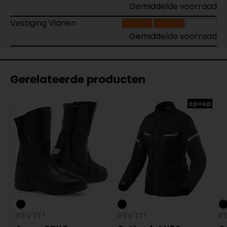
Gemiddelde voorraad
Vestiging Vianen
Gemiddelde voorraad
Gerelateerde producten
op=op
REV'IT!
REV'IT!
RE