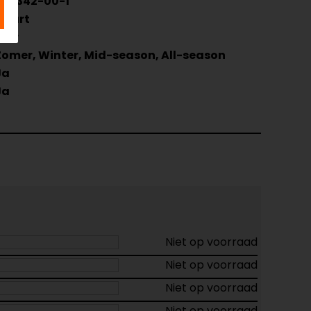
022342-00-1
Zwart
Leer
Zomer, Winter, Mid-season, All-season
Ja
Ja
Niet op voorraad
Niet op voorraad
Niet op voorraad
Niet op voorraad