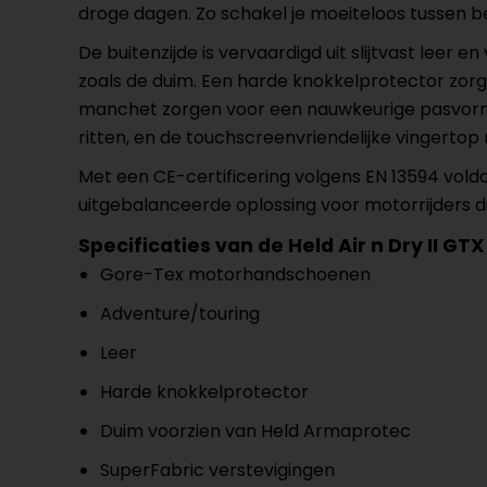
droge dagen. Zo schakel je moeiteloos tussen 
De buitenzijde is vervaardigd uit slijtvast lee
zoals de duim. Een harde knokkelprotector zorgt
manchet zorgen voor een nauwkeurige pasvorm en
ritten, en de touchscreenvriendelijke vingerto
Met een CE-certificering volgens EN 13594 vold
uitgebalanceerde oplossing voor motorrijders d
Specificaties van de Held Air n Dry II GTX
Gore-Tex motorhandschoenen
Adventure/touring
Leer
Harde knokkelprotector
Duim voorzien van Held Armaprotec
SuperFabric verstevigingen