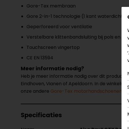
Gore-Tex membraan
Gore 2-in-1 technologie (1 kant waterdicht, 
Geperforeerd voor ventilatie
Verstelbare klittenbandsluiting bij pols en m
Touchscreen vingertop
CE EN 13594
Meer informatie nodig?
Heb je meer informatie nodig over dit product
Eindhoven, Vianen of Apeldoorn. In de winkels 
onze andere
Gore-Tex motorhandschoenen.
Specificaties