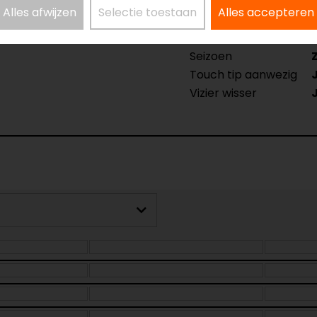
ames Motorhandschoenen
Model
Alles afwijzen
Selectie toestaan
Alles accepteren
Kleur
Materiaal
Seizoen
Touch tip aanwezig
Vizier wisser