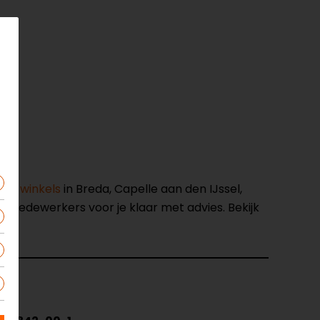
nze winkels
in Breda, Capelle aan den IJssel,
opmedewerkers voor je klaar met advies. Bekijk