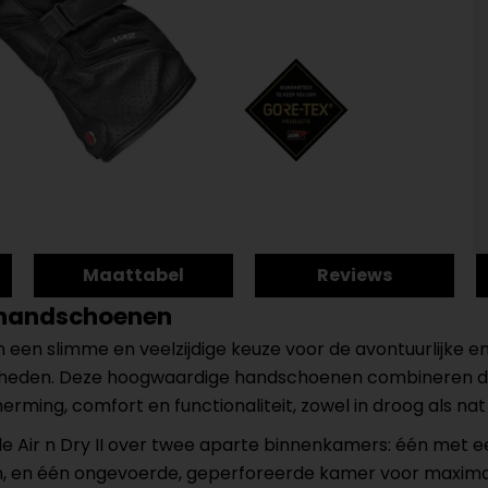
Maattabel
Reviews
orhandschoenen
een slimme en veelzijdige keuze voor de avontuurlijke en 
heden. Deze hoogwaardige handschoenen combineren du
rming, comfort en functionaliteit, zowel in droog als nat
 de Air n Dry II over twee aparte binnenkamers: één me
en één ongevoerde, geperforeerde kamer voor maximale 