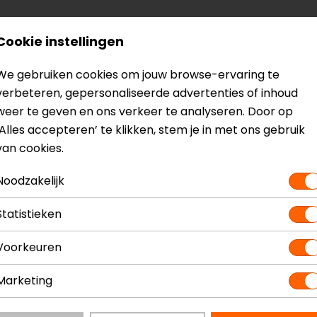
1 kant ongevoerd)
Cookie instellingen
We gebruiken cookies om jouw browse-ervaring te
anchet
verbeteren, gepersonaliseerde advertenties of inhoud
weer te geven en ons verkeer te analyseren. Door op
‘Alles accepteren’ te klikken, stem je in met ons gebruik
van cookies.
Noodzakelijk
? Neem dan
contact
met ons op of kom langs in één van
o
kun je het product bekijken & passen en staan onze verko
Statistieken
Voorkeuren
Marketing