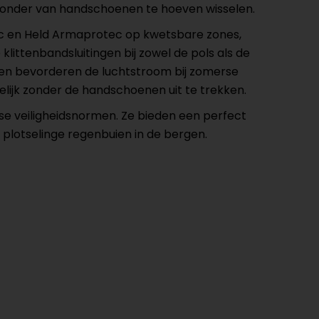
 zonder van handschoenen te hoeven wisselen.
bric en Held Armaprotec op kwetsbare zones,
littenbandsluitingen bij zowel de pols als de
elen bevorderen de luchtstroom bij zomerse
lijk zonder de handschoenen uit te trekken.
se veiligheidsnormen. Ze bieden een perfect
 plotselinge regenbuien in de bergen.