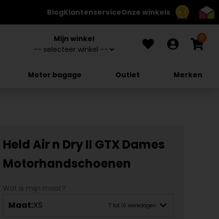
Blog
Klantenservice
Onze winkels
8.7
0
Mijn winkel
Motor bagage
Outlet
Merken
Held Air n Dry II GTX Dames
Motorhandschoenen
Wat is mijn maat?
Maat:
XS
7 tot 10 werkdagen