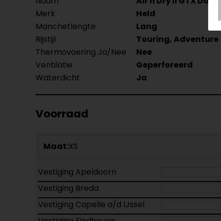
Naam
Air n Dry II GTX D
Merk
Held
Manchetlengte
Lang
Rijstijl
Touring, Adventure
Thermovoering Ja/Nee
Nee
Ventilatie
Geperforeerd
Waterdicht
Ja
Voorraad
Maat:
XS
Vestiging Apeldoorn
Vestiging Breda
Vestiging Capelle a/d IJssel
Vestiging Eindhoven