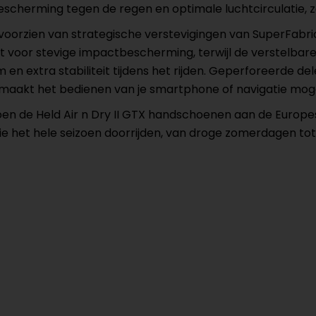
bescherming tegen de regen en optimale luchtcirculatie,
r en voorzien van strategische verstevigingen van SuperFa
 voor stevige impactbescherming, terwijl de verstelbare k
 extra stabiliteit tijdens het rijden. Geperforeerde d
p maakt het bedienen van je smartphone of navigatie moge
oen de Held Air n Dry II GTX handschoenen aan de Europe
ie het hele seizoen doorrijden, van droge zomerdagen tot