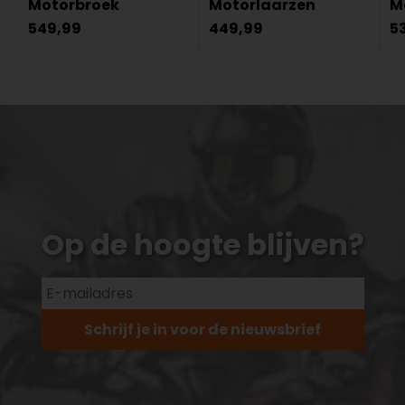
Motorbroek
Motorlaarzen
M
549,99
449,99
5
Op de hoogte blijven?
Schrijf je in voor de nieuwsbrief