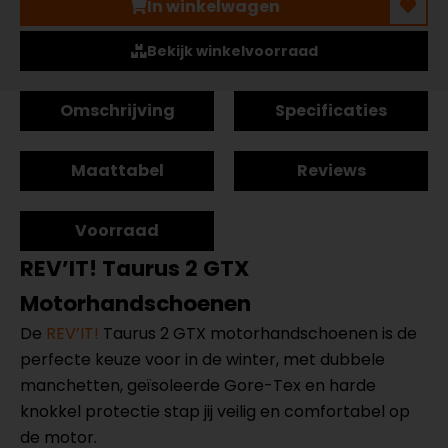
In winkelwagen
Bekijk winkelvoorraad
Omschrijving
Specificaties
Maattabel
Reviews
Voorraad
REV’IT! Taurus 2 GTX
Motorhandschoenen
De
REV’IT!
Taurus 2 GTX motorhandschoenen is de
perfecte keuze voor in de winter, met dubbele
manchetten, geïsoleerde Gore-Tex en harde
knokkel protectie stap jij veilig en comfortabel op
de motor.