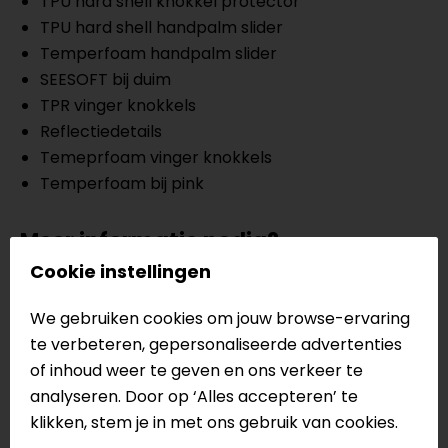
TPU hard shell knokkel protector
TPU hard shell handpalm slider
Temperfoam handpalm slider
SEESOFT bij duim
TPR vinger knokkels
Reflectiedetails
Temeprfoam vinger knokkels
Temperfoam bij pink
Meer informatie nodig?
Cookie instellingen
Heb je meer informatie nodig over dit product?
Neem dan
contact
met ons op of kom langs in één
We gebruiken cookies om jouw browse-ervaring
van
onze winkels
in Breda, Capelle aan den IJssel,
te verbeteren, gepersonaliseerde advertenties
Eindhoven, Vianen of Apeldoorn. In de winkels kun je
of inhoud weer te geven en ons verkeer te
het product bekijken & passen en staan onze
analyseren. Door op ‘Alles accepteren’ te
verkoopmedewerkers voor je klaar met advies.
klikken, stem je in met ons gebruik van cookies.
Bekijk onze andere
Gore-Tex motorhandschoenen.