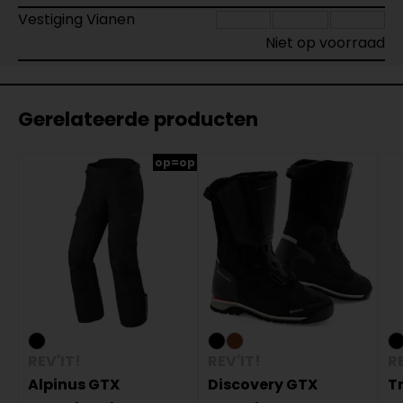
Vestiging Vianen
Niet op voorraad
Gerelateerde producten
op=op
REV'IT!
REV'IT!
RE
Alpinus GTX
Discovery GTX
T