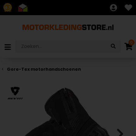
8.7
0
Gore-Tex motorhandschoenen