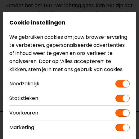
Omdat het om LED-verlichting gaat, kan het zijn dat
je een LED-relais of weerstanden nodig hebt om de
juiste knipperfrequentie te behouden.
Cookie instellingen
We gebruiken cookies om jouw browse-ervaring
Meer informatie nodig?
te verbeteren, gepersonaliseerde advertenties
Heb je meer informatie nodig over dit product?
of inhoud weer te geven en ons verkeer te
Neem dan
contact
met ons op of kom langs in één
analyseren. Door op ‘Alles accepteren’ te
van
onze winkels
in Breda, Capelle aan den IJssel,
klikken, stem je in met ons gebruik van cookies.
Eindhoven, Vianen of Apeldoorn. In de winkels kun je
het product bekijken & passen en staan onze
Noodzakelijk
verkoopmedewerkers voor je klaar met advies.
Bekijk onze andere
knipperlichten.
Statistieken
Voorkeuren
Specificaties
Marketing