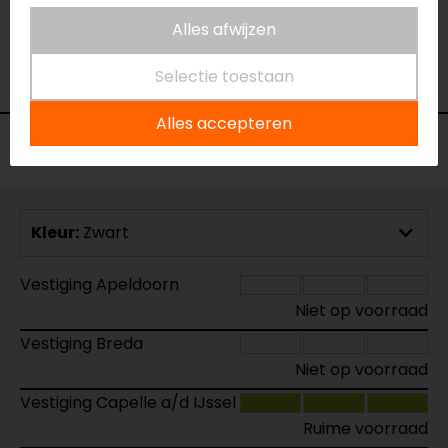
Naam
S-led 3 B-lux Knipperlichten (set)
Model
N1001/BS3
Alles afwijzen
Merk
Barracuda
Selectie toestaan
Kleur
Zwart
Alles accepteren
Voorraad
Kleur:
Zwart
Vestiging Apeldoorn
Niet op voorraad
Vestiging Breda
Niet op voorraad
Vestiging Capelle a/d IJssel
Ruime voorraad