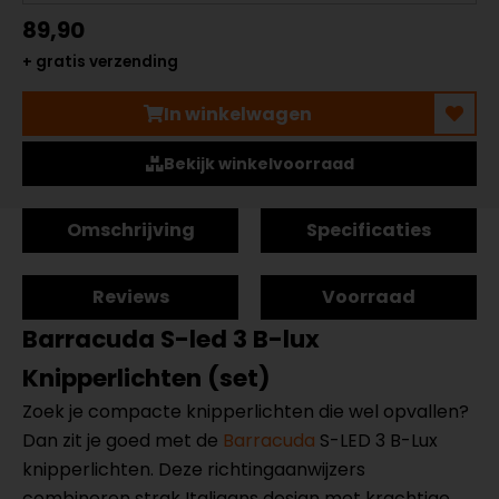
89,90
+ gratis verzending
In winkelwagen
Bekijk winkelvoorraad
Omschrijving
Specificaties
Reviews
Voorraad
Barracuda S-led 3 B-lux
Knipperlichten (set)
Zoek je compacte knipperlichten die wel opvallen?
Dan zit je goed met de
Barracuda
S-LED 3 B-Lux
knipperlichten. Deze richtingaanwijzers
combineren strak Italiaans design met krachtige