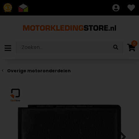
8.7
0
Overige motoronderdelen