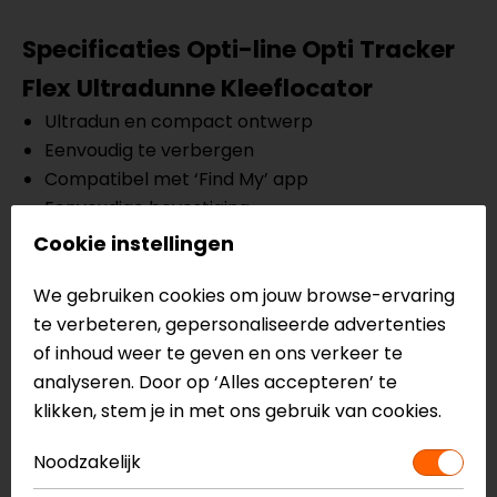
Specificaties Opti-line Opti Tracker
Flex Ultradunne Kleeflocator
Ultradun en compact ontwerp
Eenvoudig te verbergen
Compatibel met ‘Find My’ app
Eenvoudige bevestiging
Cookie instellingen
Meer informatie nodig?
Heb je meer informatie nodig over dit product?
We gebruiken cookies om jouw browse-ervaring
Neem dan
contact
met ons op of kom langs in één
te verbeteren, gepersonaliseerde advertenties
van
onze winkels
in Breda, Capelle aan den IJssel,
of inhoud weer te geven en ons verkeer te
Eindhoven, Vianen of Apeldoorn. In de winkels kun je
analyseren. Door op ‘Alles accepteren’ te
het product bekijken & passen en staan onze
klikken, stem je in met ons gebruik van cookies.
verkoopmedewerkers voor je klaar met advies.
Bekijk onze andere
Telefoon accessoires.
Noodzakelijk