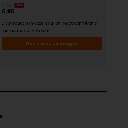
7,95
-13%
6,95
Dit product is in deze kleur en maat combinatie
momenteel uitverkocht.
Hou me op de hoogte
5