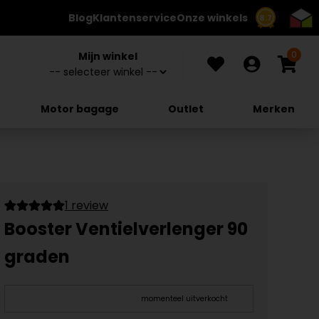
Blog
Klantenservice
Onze winkels
8.7
0
Mijn winkel
Motor bagage
Outlet
Merken
1 review
Booster Ventielverlenger 90
graden
momenteel uitverkocht