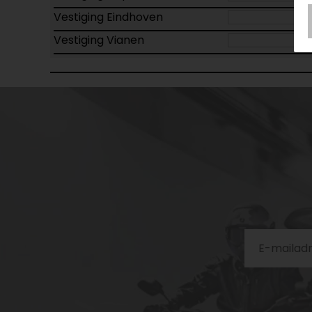
Vestiging Eindhoven
Vestiging Vianen