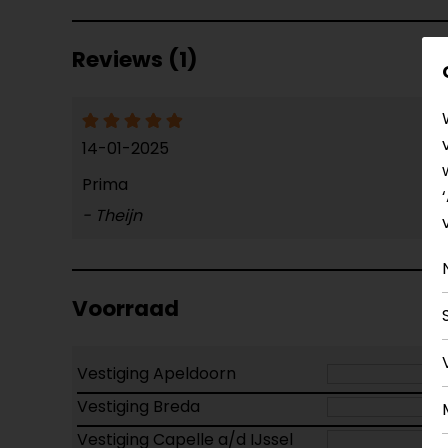
Reviews (1)
14-01-2025
Prima
- Theijn
Voorraad
Vestiging Apeldoorn
Vestiging Breda
Vestiging Capelle a/d IJssel