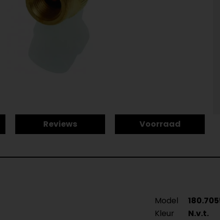
Reviews
Voorraad
Model
180.705
Kleur
N.v.t.