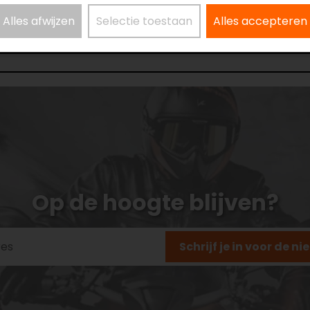
Alles afwijzen
Selectie toestaan
Alles accepteren
Op de hoogte blijven?
Schrijf je in voor de n