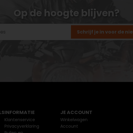
Op de hoogte blijven?
Schrijf je in voor de n
LS
INFORMATIE
JE ACCOUNT
Klantenservice
Winkelwagen
Privacyverklaring
Account
Ruilen en