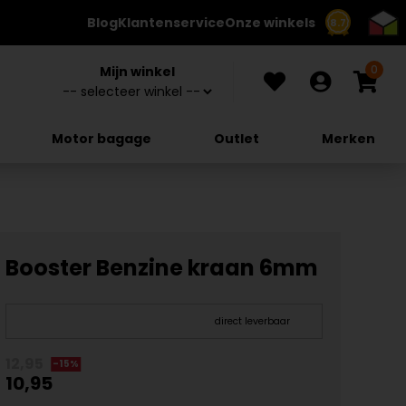
Blog
Klantenservice
Onze winkels
8.7
0
Mijn winkel
Motor bagage
Outlet
Merken
Booster Benzine kraan 6mm
direct leverbaar
12,95
-15%
10,95