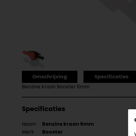
Omschrijving
Specificaties
Benzine kraan Booster 6mm
Specificaties
Naam
Benzine kraan 6mm
Merk
Booster