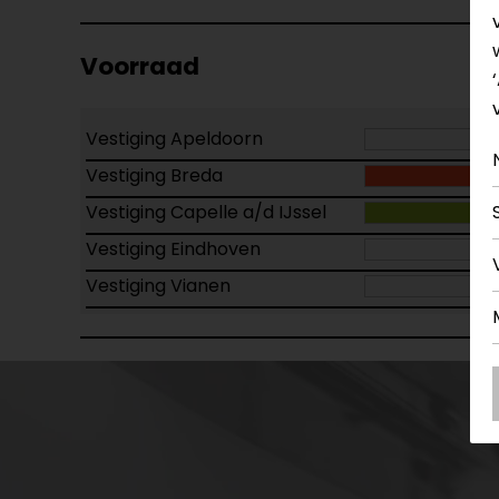
Voorraad
Vestiging Apeldoorn
Vestiging Breda
Vestiging Capelle a/d IJssel
Vestiging Eindhoven
Vestiging Vianen