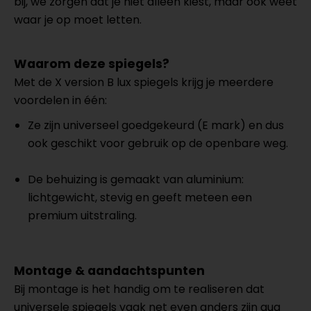
bij, we zorgen dat je niet alleen kiest, maar ook weet
waar je op moet letten.
Waarom deze spiegels?
Met de X version B lux spiegels krijg je meerdere
voordelen in één:
Ze zijn universeel goedgekeurd (E mark) en dus
ook geschikt voor gebruik op de openbare weg.
De behuizing is gemaakt van aluminium:
lichtgewicht, stevig en geeft meteen een
premium uitstraling.
Montage & aandachtspunten
Bij montage is het handig om te realiseren dat
universele spiegels vaak net even anders zijn qua