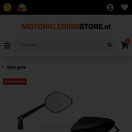
8.7
0
Spiegels