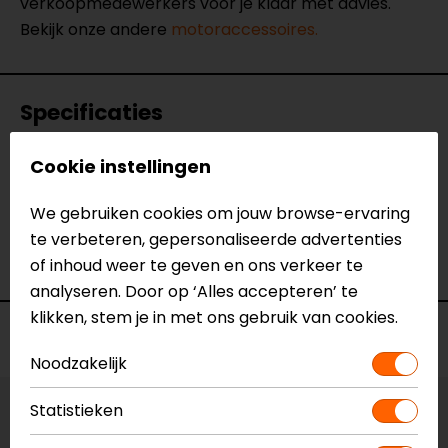
verkoopmedewerkers voor je klaar met advies.
Bekijk onze andere
motoraccessoires.
Specificaties
Naam
Spiegeladapters - 8mm rechts > 10mm
Cookie instellingen
links
We gebruiken cookies om jouw browse-ervaring
Model
90151
te verbeteren, gepersonaliseerde advertenties
Merk
Lampa
of inhoud weer te geven en ons verkeer te
Kleur
Zwart
analyseren. Door op ‘Alles accepteren’ te
klikken, stem je in met ons gebruik van cookies.
Voorraad
Noodzakelijk
Statistieken
Maat:
Universeel