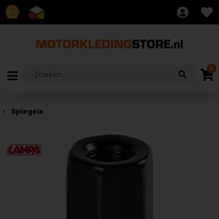
8.7
0
Spiegels