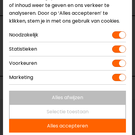
of inhoud weer te geven en ons verkeer te
oorsprong
analyseren. Door op ‘Alles accepteren’ te
klikken, stem je in met ons gebruik van cookies.
Specificaties
Noodzakelijk
Naam
Womens Glove Tour Tiga 2.0 Black Dkl
Statistieken
Model
X40027
Merk
IXS
Voorkeuren
Kleur
Zwart
Marketing
Voorraad
Alles afwijzen
Selectie toestaan
Maat:
XL
Alles accepteren
Vestiging Apeldoorn