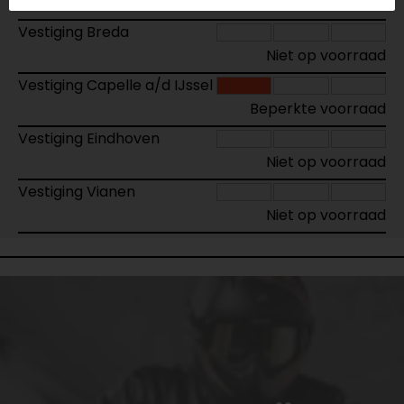
Niet op voorraad
Vestiging Breda
Niet op voorraad
Vestiging Capelle a/d IJssel
Beperkte voorraad
Vestiging Eindhoven
Niet op voorraad
Vestiging Vianen
Niet op voorraad