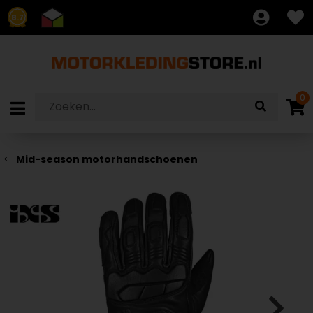
8.7
0
Mid-season motorhandschoenen