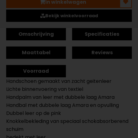
In winkelwagen
Bekijk winkelvoorraad
Omschrijving
Specificaties
Maattabel
Reviews
Voorraad
Handschoen gemaakt van zacht geitenleer
Lichte binnenvoering van textiel
Handpalm van leer met dubbele laag Amara
Handbal met dubbele laag Amara en opvulling
Dubbel leer op de pink
Knokkelbekleding van speciaal schokabsorberend
schuim
bedekt met leer