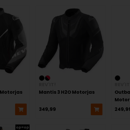
REV'IT!
REV'IT
 Motorjas
Mantis 3 H2O Motorjas
Outba
Motor
349,99
249,9
op=op