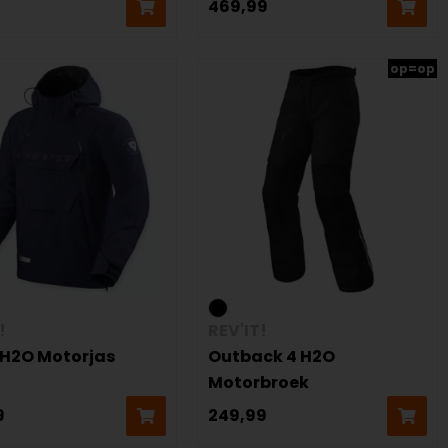
469,99
op=op
!
REV'IT!
r H2O Motorjas
Outback 4 H2O
Motorbroek
9
249,99