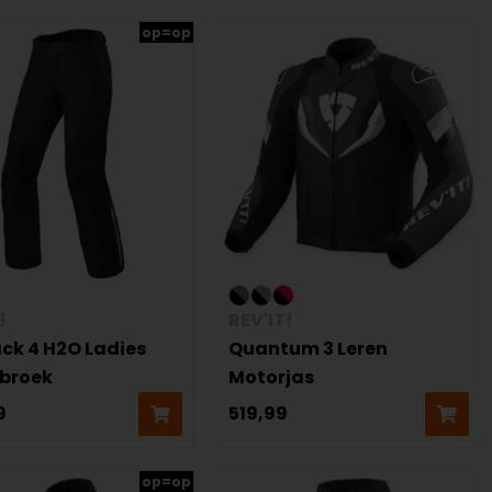
op=op
!
REV'IT!
ck 4 H2O Ladies
Quantum 3 Leren
broek
Motorjas
9
519,99
op=op