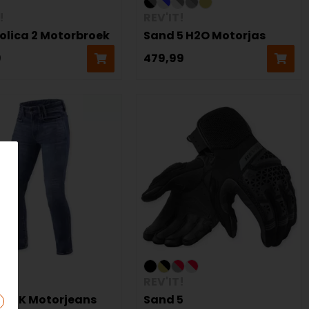
!
REV'IT!
olica 2 Motorbroek
Sand 5 H2O Motorjas
9
479,99
!
REV'IT!
 3 SK Motorjeans
Sand 5