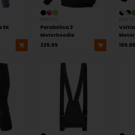
REV'IT!
REV'IT
s SK
Parabolica 2
Volti
Motorhoodie
Motor
229,99
199,9