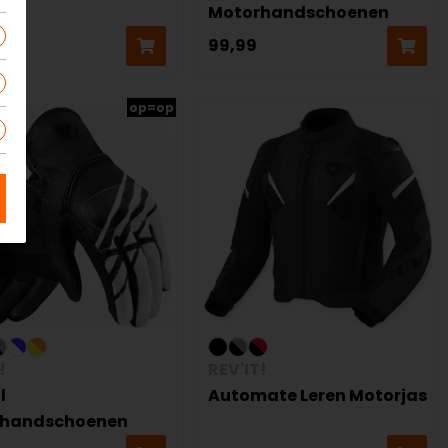
Motorhandschoenen
9
99,99
op=op
!
REV'IT!
l
Automate Leren Motorjas
rhandschoenen