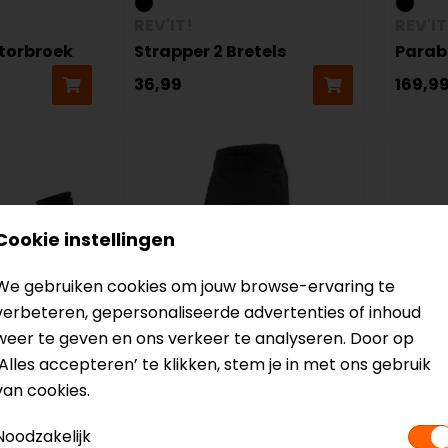
REV'IT!
REV'IT
torbroek
Strapper 2 Bretels
Parab
36,99
169,9
Cookie instellingen
We gebruiken cookies om jouw browse-ervaring te
verbeteren, gepersonaliseerde advertenties of inhoud
weer te geven en ons verkeer te analyseren. Door op
‘Alles accepteren’ te klikken, stem je in met ons gebruik
van cookies.
REV'IT!
REV'IT
ken
Kai SK Motorjeans
Piston
Noodzakelijk