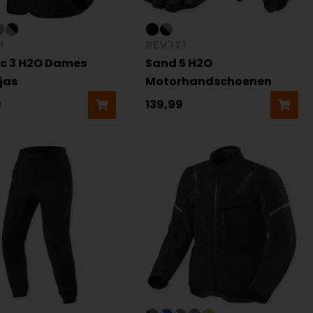
!
REV'IT!
ac 3 H2O Dames
Sand 5 H2O
jas
Motorhandschoenen
9
139,99