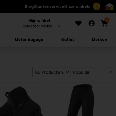
Blog
Klantenservice
Onze winkels
8.7
0
Mijn winkel
Motor bagage
Outlet
Merken