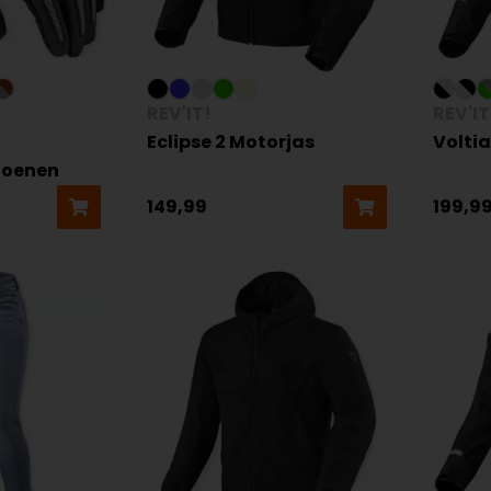
REV'IT!
REV'IT
Eclipse 2 Motorjas
Volti
hoenen
149,99
199,9