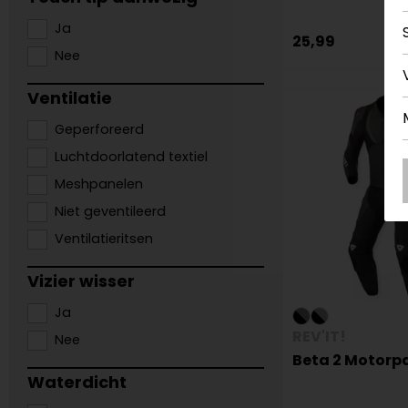
Ja
25,99
Nee
Ventilatie
Geperforeerd
Luchtdoorlatend textiel
Meshpanelen
Niet geventileerd
Ventilatieritsen
Vizier wisser
Ja
REV'IT!
Nee
Beta 2 Motorp
Waterdicht