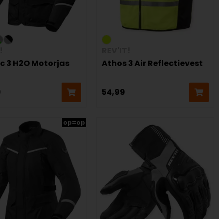
!
REV'IT!
ac 3 H2O Motorjas
Athos 3 Air Reflectievest
9
54,99
op=op