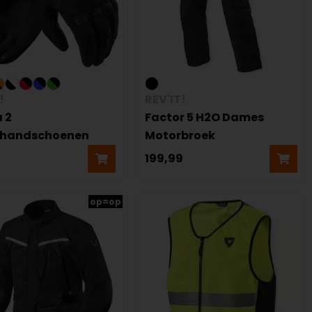
!
REV'IT!
 2
Factor 5 H2O Dames
rhandschoenen
Motorbroek
199,99
op=op