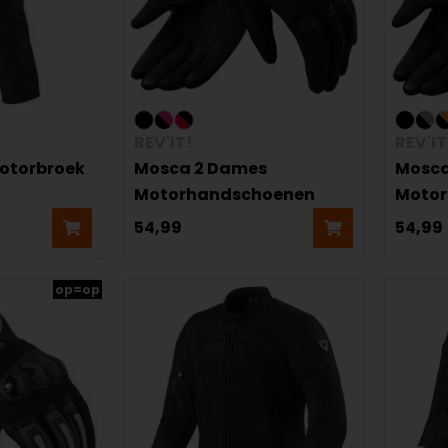
REV'IT!
REV'IT
Motorbroek
Mosca 2 Dames
Mosca
Motorhandschoenen
Moto
54,99
54,99
op=op