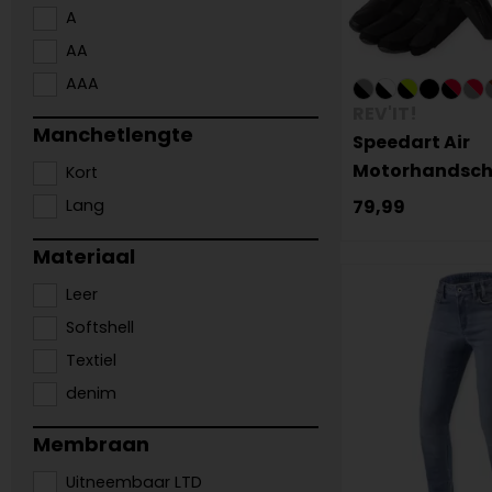
A
AA
AAA
REV'IT!
Manchetlengte
Speedart Air
Motorhandsc
Kort
Lang
79,99
Materiaal
Leer
Softshell
Textiel
denim
Membraan
Uitneembaar LTD