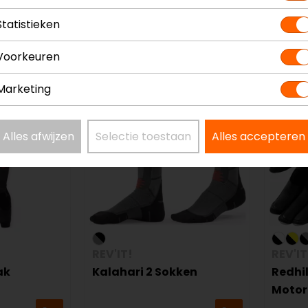
Statistieken
179,99
199,9
Voorkeuren
Marketing
Alles afwijzen
Selectie toestaan
Alles accepteren
REV'IT!
REV'IT
ak
Kalahari 2 Sokken
Redhil
Moto