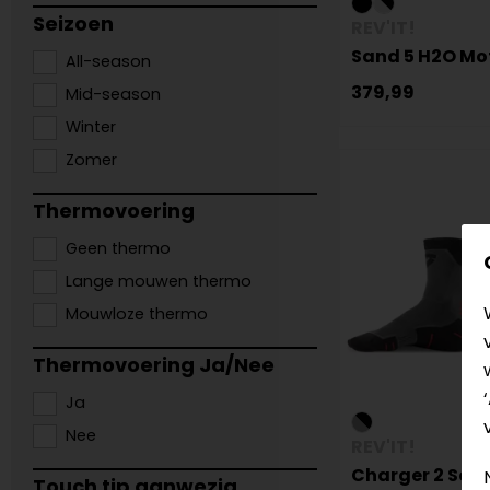
Seizoen
REV'IT!
Sand 5 H2O Mo
All-season
379,99
Mid-season
Winter
Zomer
Thermovoering
Geen thermo
Lange mouwen thermo
Mouwloze thermo
Thermovoering Ja/Nee
Ja
Nee
REV'IT!
Charger 2 Sok
Touch tip aanwezig