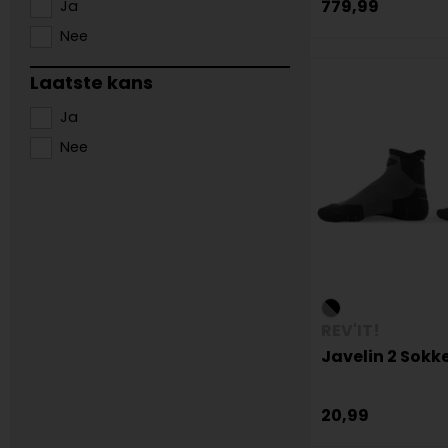
779,99
Ja
Nee
Laatste kans
Ja
Nee
REV'IT!
Javelin 2 Sokk
20,99