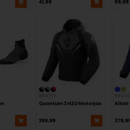
41,99
99,99
REV'IT!
REV'IT
en
Quantum 3 H2O Motorjas
Altai
259,99
279,9