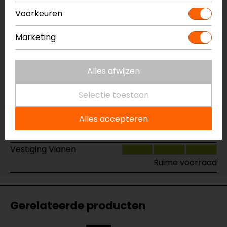
Maat:
Universeel
Voorkeuren
Vestiging Apeldoorn
Marketing
Ruime voorraad
Vestiging Breda
Alles afwijzen
Ruime voorraad
Vestiging Capelle a/d IJssel
Selectie toestaan
Ruime voorraad
Alles accepteren
Vestiging Eindhoven
Ruime voorraad
Vestiging Vianen
Ruime voorraad
Gerelateerde producten