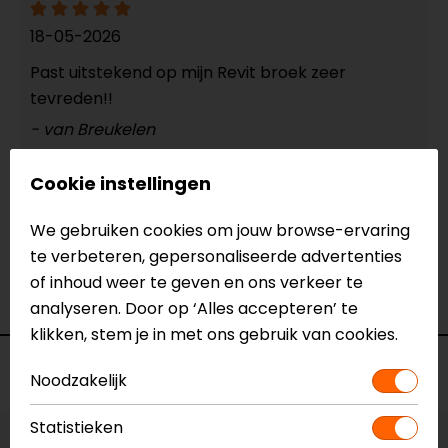
18-05-2026
Past uitstekend op mijn Revit broek zeer
tevreden!!
- van Breukelen
Cookie instellingen
02-12-2025
We gebruiken cookies om jouw browse-ervaring
Prima product
te verbeteren, gepersonaliseerde advertenties
- Anoniem
of inhoud weer te geven en ons verkeer te
analyseren. Door op ‘Alles accepteren’ te
klikken, stem je in met ons gebruik van cookies.
Voorraad
Noodzakelijk
Statistieken