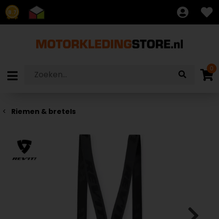
8.7
0
Riemen & bretels