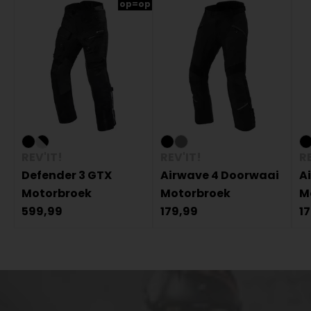
op=op
REV'IT!
REV'IT!
RE
Defender 3 GTX
Airwave 4 Doorwaai
A
Motorbroek
Motorbroek
M
599,99
179,99
1