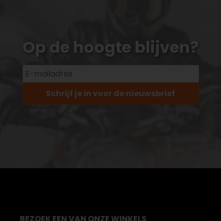
Op de hoogte blijven?
Schrijf je in voor de nieuwsbrief
BEZOEK EEN VAN ONZE WINKELS