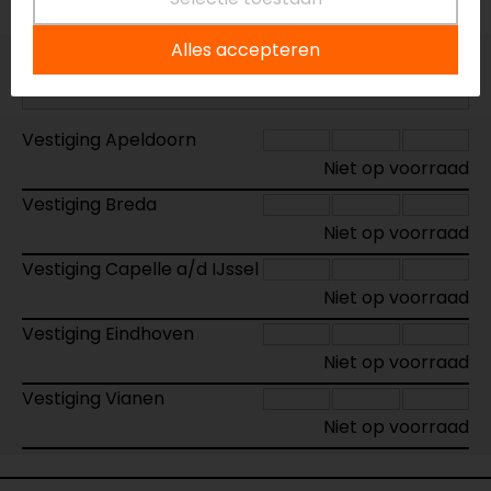
Alles accepteren
Maat:
W30-L34
Vestiging Apeldoorn
Niet op voorraad
Vestiging Breda
Niet op voorraad
Vestiging Capelle a/d IJssel
Niet op voorraad
Vestiging Eindhoven
Niet op voorraad
Vestiging Vianen
Niet op voorraad