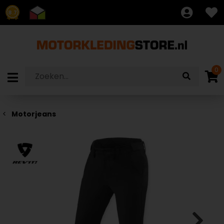
8.7
0
Motorjeans