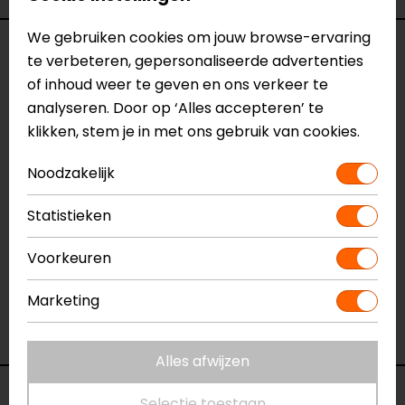
We gebruiken cookies om jouw browse-ervaring
Specificaties
te verbeteren, gepersonaliseerde advertenties
of inhoud weer te geven en ons verkeer te
Naam
Mason SF Motorjeans
analyseren. Door op ‘Alles accepteren’ te
Model
148170
klikken, stem je in met ons gebruik van cookies.
Merk
REV'IT!
Kleur
Zwart
Noodzakelijk
Aanritsbaar
Niet aanritsbaar
Statistieken
Certificeringsklasse
A
Materiaal
denim
Voorkeuren
Rijstijl
Urban
Seizoen
Zomer
Marketing
Ventilatie
Luchtdoorlatend textiel
Pasvorm
Slim fit
Alles afwijzen
Voorraad
Selectie toestaan