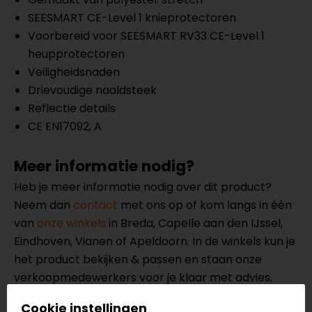
SEESMART CE-Level 1 knieprotectoren
Voorbereid voor SEESMART RV33 CE-Level 1
heupprotectoren
Veiligheidsnaden
Drievoudige naaldsteek
Reflectie details
CE EN17092, A
Meer informatie nodig?
Heb je meer informatie nodig over dit product?
Neem dan
contact
met ons op of kom langs in één
van
onze winkels
in Breda, Capelle aan den IJssel,
Eindhoven, Vianen of Apeldoorn. In de winkels kun je
het product bekijken & passen en staan onze
verkoopmedewerkers voor je klaar met advies.
Bekijk onze andere
motorjeans.
Cookie instellingen