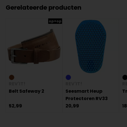
Gerelateerde producten
op=op
REV'IT!
REV'IT!
RE
Belt Safeway 2
Seesmart Heup
Tr
Protectoren RV33
52,99
20,99
1