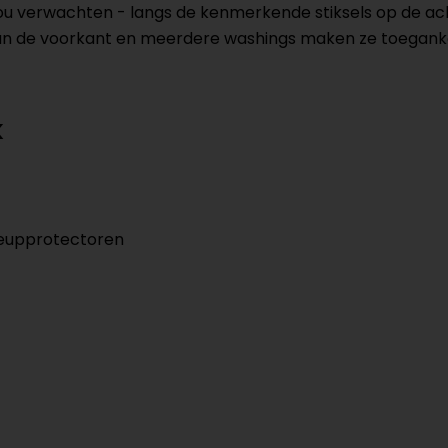
 zou verwachten - langs de kenmerkende stiksels op de 
ing aan de voorkant en meerdere washings maken ze toega
K
heupprotectoren