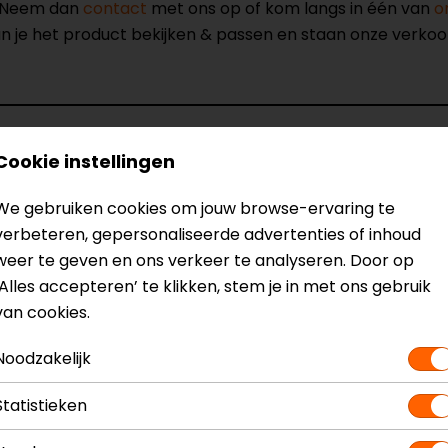
? Neem dan
contact
met ons op of kom langs in één van
o
kun je het product bekijken & passen en staan onze verko
Cookie instellingen
Model
148180
We gebruiken cookies om jouw browse-ervaring te
Kleur
Zwart
verbeteren, gepersonaliseerde advertenties of inhoud
Certificeringsklasse
A
weer te geven en ons verkeer te analyseren. Door op
Rijstijl
Urban
‘Alles accepteren’ te klikken, stem je in met ons gebruik
Ventilatie
Luchtdoorl
van cookies.
Noodzakelijk
Statistieken