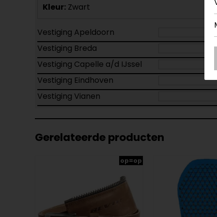
Kleur:
Zwart
Vestiging Apeldoorn
Vestiging Breda
Vestiging Capelle a/d IJssel
Vestiging Eindhoven
Vestiging Vianen
Gerelateerde producten
op=op