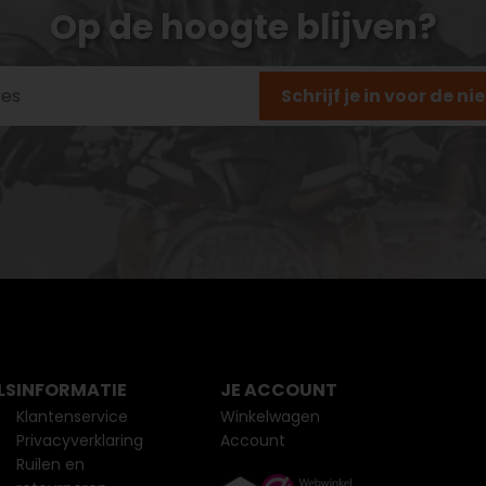
Op de hoogte blijven?
Schrijf je in voor de n
LS
INFORMATIE
JE ACCOUNT
Klantenservice
Winkelwagen
Privacyverklaring
Account
Ruilen en