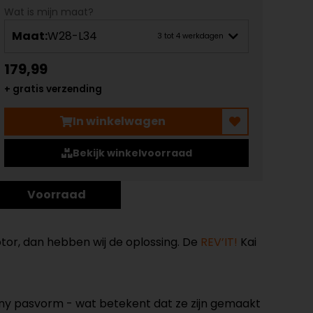
Wat is mijn maat?
Maat:
W28-L34
3 tot 4 werkdagen
179,99
+ gratis verzending
In winkelwagen
Bekijk winkelvoorraad
Voorraad
otor, dan hebben wij de oplossing. De
REV’IT!
Kai
nny pasvorm - wat betekent dat ze zijn gemaakt