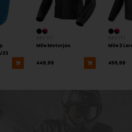
REV'IT!
REV'IT!
p
Mile Motorjas
Mile 2 Le
RV33
449,99
459,99