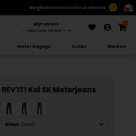
Blog
Klantenservice
Onze winkels
8.7
0
Mijn winkel
Motor bagage
Outlet
Merken
REV'IT! Kai SK Motorjeans
Kleur:
Zwart