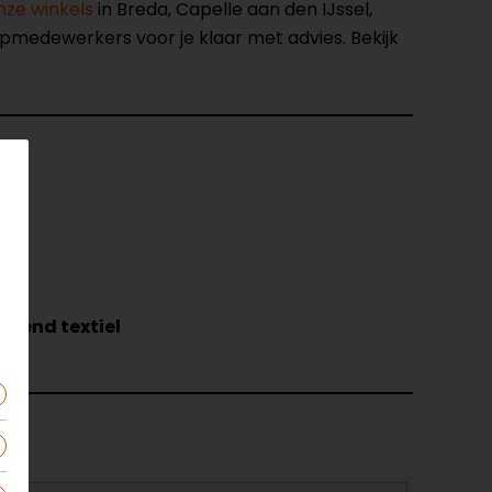
nze winkels
in Breda, Capelle aan den IJssel,
opmedewerkers voor je klaar met advies. Bekijk
atend textiel