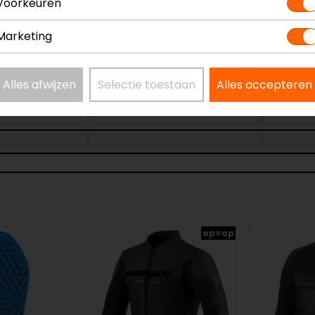
Voorkeuren
Maat:
W28-L34
Marketing
Alles afwijzen
Selectie toestaan
Alles accepteren
op=op