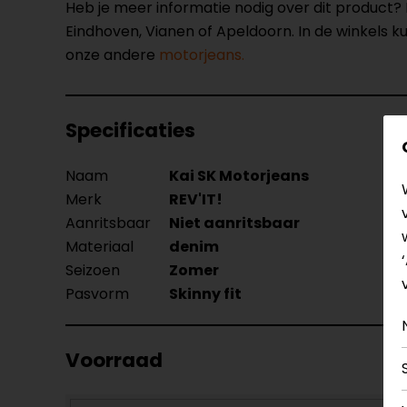
Heb je meer informatie nodig over dit product
Eindhoven, Vianen of Apeldoorn. In de winkels 
onze andere
motorjeans.
Specificaties
Naam
Kai SK Motorjeans
Merk
REV'IT!
Aanritsbaar
Niet aanritsbaar
Materiaal
denim
Seizoen
Zomer
Pasvorm
Skinny fit
Voorraad