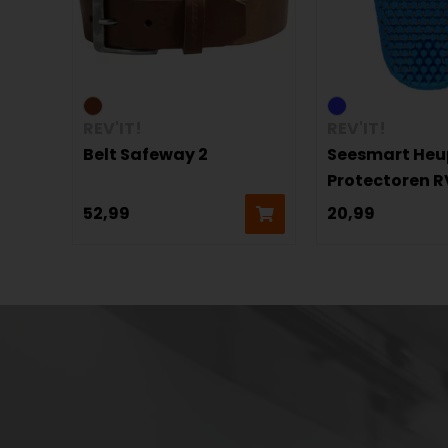
REV'IT!
REV'IT!
Belt Safeway 2
Seesmart Heu
Protectoren 
52,99
20,99