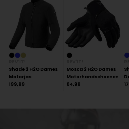
REV'IT!
REV'IT!
RE
Shade 2 H2O Dames
Mosca 2 H2O Dames
S
Motorjas
Motorhandschoenen
D
199,99
64,99
1