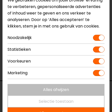
We gebruiken cookies om jouw browse-ervaring
Naam
Harper Dames TF
te verbeteren, gepersonaliseerde advertenties
Motorjeans
of inhoud weer te geven en ons verkeer te
Model
148147
analyseren. Door op ‘Alles accepteren’ te
Merk
REV'IT!
klikken, stem je in met ons gebruik van cookies.
Kleur
Donkerblauw
Aanritsbaar
Niet aanritsbaar
Noodzakelijk
Certificeringsklasse
AAA
Materiaal
denim
Statistieken
Rijstijl
Urban
Seizoen
Zomer
Voorkeuren
Ventilatie
Luchtdoorlatend textiel
Pasvorm
Tapered fit
Marketing
Voorraad
Alles afwijzen
Selectie toestaan
Maat:
W28-L32