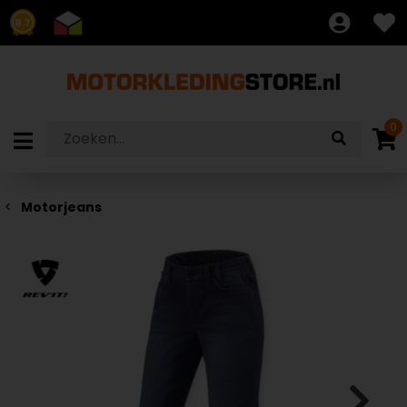
8.7
0
Motorjeans