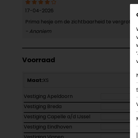
17-04-2026
Prima hesje om de zichtbaarheid te vergrote
- Anoniem
Voorraad
Maat:
XS
Vestiging Apeldoorn
Vestiging Breda
Vestiging Capelle a/d IJssel
Vestiging Eindhoven
Vestiging Vianen