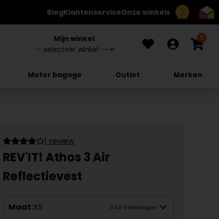
Blog
Klantenservice
Onze winkels
8.7
0
Mijn winkel
Motor bagage
Outlet
Merken
1 review
REV'IT! Athos 3 Air
Reflectievest
Maat:
XS
3 tot 4 werkdagen