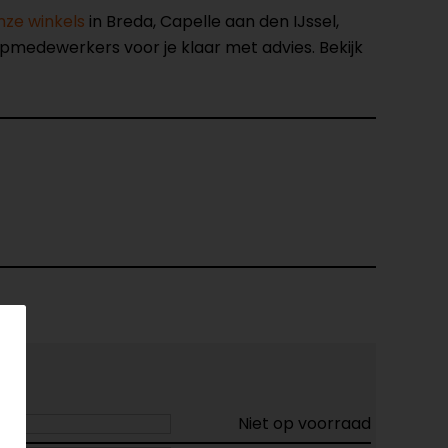
nze winkels
in Breda, Capelle aan den IJssel,
opmedewerkers voor je klaar met advies. Bekijk
Niet op voorraad