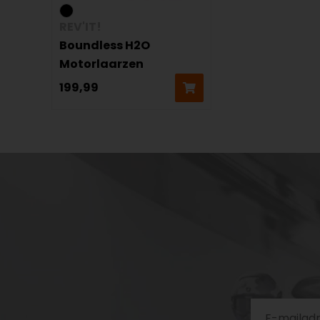
REV'IT!
Boundless H2O
Motorlaarzen
199,99