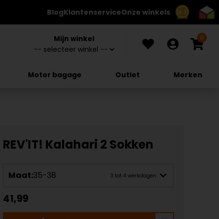
Blog
Klantenservice
Onze winkels
8.7
0
Mijn winkel
Motor bagage
Outlet
Merken
REV'IT! Kalahari 2 Sokken
Maat:
35-38
3 tot 4 werkdagen
41,99