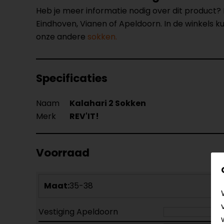
Heb je meer informatie nodig over dit product
Eindhoven, Vianen of Apeldoorn. In de winkels 
onze andere
sokken.
Specificaties
Naam
Kalahari 2 Sokken
Merk
REV'IT!
Voorraad
Maat:
35-38
Vestiging Apeldoorn