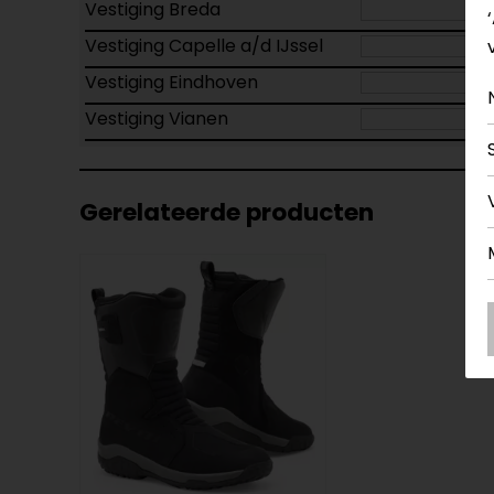
Vestiging Breda
Vestiging Capelle a/d IJssel
Vestiging Eindhoven
Vestiging Vianen
Gerelateerde producten