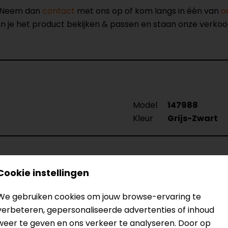
? Neem dan
contact
met ons op of kom langs in één van
o
kun je het product bekijken & passen en staan onze verko
Model
147988
Kleur
Grijs-Zwart
Cookie instellingen
We gebruiken cookies om jouw browse-ervaring te
verbeteren, gepersonaliseerde advertenties of inhoud
weer te geven en ons verkeer te analyseren. Door op