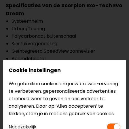
Specificaties van de Scorpion Exo-Tech Evo
Dream
Systeemhelm
Urban/Touring
Polycarbonaat buitenschaal
Kinstukvergendeling
Geïntegreerd SpeedView zonnevizier
Ademdeflector
KwikWick 3 binnenvoering, uitneembaar en
Cookie instellingen
wasbaar
Kwikfit wangkussens
We gebruiken cookies om jouw browse-ervaring
Snelsluiting
te verbeteren, gepersonaliseerde advertenties
Topventilatie met één drukknop
of inhoud weer te geven en ons verkeer te
Wordt geleverd met pinlock lens
analyseren. Door op ‘Alles accepteren’ te
ECE 22.06, P/J homologatie
klikken, stem je in met ons gebruik van cookies.
Meer informatie nodig?
Noodzakelijk