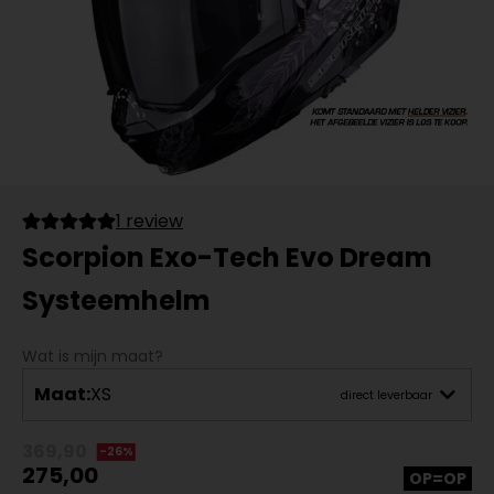
1 review
Scorpion Exo-Tech Evo Dream
Systeemhelm
Wat is mijn maat?
Maat:
XS
direct leverbaar
369,90
-26%
275,00
OP=OP