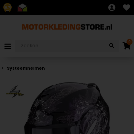
8.7
0
Systeemhelmen