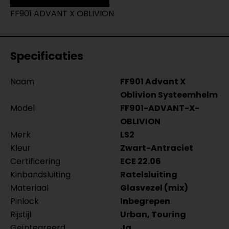
FF901 ADVANT X OBLIVION
Specificaties
Naam
FF901 Advant X
Oblivion Systeemhelm
Model
FF901-ADVANT-X-
OBLIVION
Merk
LS2
Kleur
Zwart-Antraciet
Certificering
ECE 22.06
Kinbandsluiting
Ratelsluiting
Materiaal
Glasvezel (mix)
Pinlock
Inbegrepen
Rijstijl
Urban, Touring
Geïntegreerd
Ja