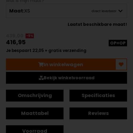
Wat is mijn maat?
Maat:
XS
direct leverbaar
Laatst beschikbare maat!
439,00
-5%
416,95
OP=OP
Je bespaart 22,05 + gratis verzending
In winkelwagen
Bekijk winkelvoorraad
Omschrijving
Specificaties
Maattabel
Reviews
Voorraad