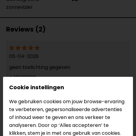
zonnevizier
Reviews (2)
05-04-2026
geen toelichting gegeven
- Vroemen
Cookie instellingen
We gebruiken cookies om jouw browse-ervaring
24-12-2025
te verbeteren, gepersonaliseerde advertenties
geen toelichting gegeven
of inhoud weer te geven en ons verkeer te
- Goedhart
analyseren. Door op ‘Alles accepteren’ te
klikken, stem je in met ons gebruik van cookies.