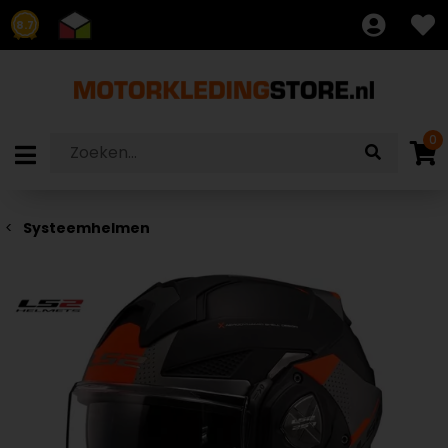
8.7
0
Systeemhelmen