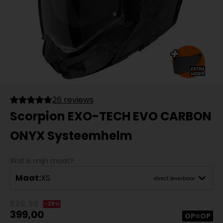
26 reviews
Scorpion EXO-TECH EVO CARBON
ONYX Systeemhelm
Wat is mijn maat?
Maat:
XS
direct leverbaar
529,90
-25%
399,00
OP=OP