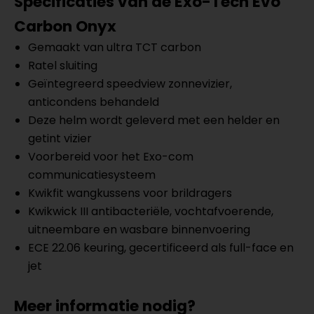
Specificaties van de Exo-Tech Evo
Carbon Onyx
Gemaakt van ultra TCT carbon
Ratel sluiting
Geïntegreerd speedview zonnevizier,
anticondens behandeld
Deze helm wordt geleverd met een helder en
getint vizier
Voorbereid voor het Exo-com
communicatiesysteem
Kwikfit wangkussens voor brildragers
Kwikwick III antibacteriële, vochtafvoerende,
uitneembare en wasbare binnenvoering
ECE 22.06 keuring, gecertificeerd als full-face en
jet
Meer informatie nodig?