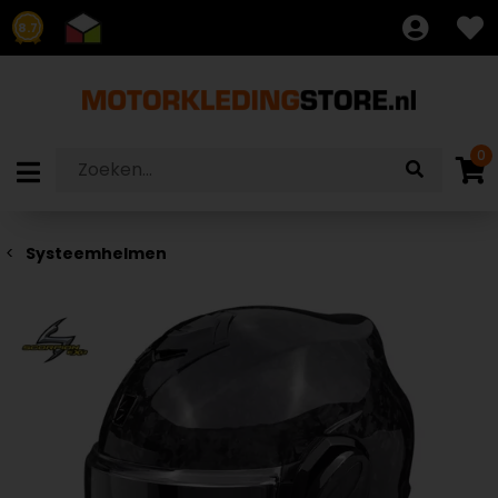
8.7
0
Systeemhelmen